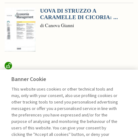
UOVA DI STRUZZO A
CARAMELLE DI CICORIA: ...
di Canova Gianni
SUSTAINABILITY
Banner Cookie
This website uses cookies or other technical tools and
may, only with your consent, also use profiling cookies or
RICERCA, CONDIVISIONE E
other tracking tools to send you personalised advertising
IMPATTO PER ...
messages or offer you a personalised service in line with
di Sylvie Goulard, Francesco Perrini, Stefano
the preferences you have expressed and/or for the
Pogutz
purpose of analysing and monitoring the behaviour of the
users of this website. You can give your consent by
clicking the "Accept all cookies" button, or deny your