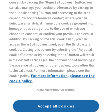
consent by clicking the "Reject all cookies" button. You
La consultazione dei libri è riservata esclusivamente
can also manage your cookie preferences by clicking to
agli abbonati Premium
the “Cookie setting” button and accessing to the area
called "Privacy preferences center", where you can
Accedi
Per registrati
Per abbonati
Legenda:
select, in an analytical manner, the cookies grouped into
homogeneous categories, to the use of which you
choose to consent, or confirm your previous choices. In
addition, by clicking on the link "cookie list", you can
access the list of cookies used, even the third party’s
cookies. Closing this banner by selecting the "Reject all
cookies" button or by selecting the “X” button will result
in the default settings (i.e. the continuation of browsing in
Contatti
the absence of cookies or other tracking tools other than
Abbonamenti
technical ones). For more information, please see the
Archivio rubriche
cookie policy.
For more information, please see the
Privacy
cookie policy.
Cookie policy
Continue without Accepting
Whistleblowing
Dichiarazione di accessibilità
Accept all Cookies
Mappa del sito