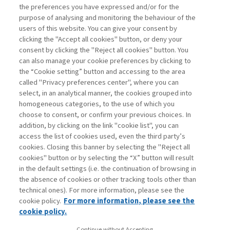
the preferences you have expressed and/or for the
di Andrea Beltratti e Alessia Bezzecchi
purpose of analysing and monitoring the behaviour of the
users of this website. You can give your consent by
clicking the "Accept all cookies" button, or deny your
consent by clicking the "Reject all cookies" button. You
La consultazione dei libri è riservata esclusivamente
can also manage your cookie preferences by clicking to
agli abbonati Premium
the “Cookie setting” button and accessing to the area
called "Privacy preferences center", where you can
Accedi
Per registrati
Per abbonati
Legenda:
select, in an analytical manner, the cookies grouped into
homogeneous categories, to the use of which you
choose to consent, or confirm your previous choices. In
addition, by clicking on the link "cookie list", you can
access the list of cookies used, even the third party’s
cookies. Closing this banner by selecting the "Reject all
cookies" button or by selecting the “X” button will result
in the default settings (i.e. the continuation of browsing in
Contatti
the absence of cookies or other tracking tools other than
Abbonamenti
technical ones). For more information, please see the
Archivio rubriche
cookie policy.
For more information, please see the
Privacy
cookie policy.
Cookie policy
Continue without Accepting