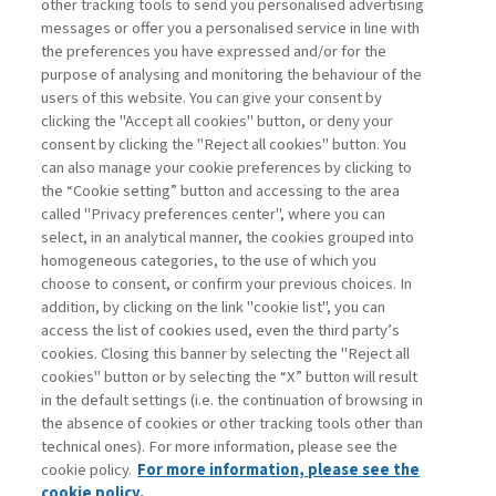
LE STRATEGIE DI RESILIENZA
other tracking tools to send you personalised advertising
NELLA PROGETTAZIONE ...
messages or offer you a personalised service in line with
the preferences you have expressed and/or for the
di Pietro De Giovanni, Alberto Grando
purpose of analysing and monitoring the behaviour of the
users of this website. You can give your consent by
clicking the "Accept all cookies" button, or deny your
consent by clicking the "Reject all cookies" button. You
La consultazione dei libri è riservata esclusivamente
can also manage your cookie preferences by clicking to
agli abbonati Premium
the “Cookie setting” button and accessing to the area
called "Privacy preferences center", where you can
Accedi
Per registrati
Per abbonati
Legenda:
select, in an analytical manner, the cookies grouped into
homogeneous categories, to the use of which you
choose to consent, or confirm your previous choices. In
addition, by clicking on the link "cookie list", you can
access the list of cookies used, even the third party’s
cookies. Closing this banner by selecting the "Reject all
cookies" button or by selecting the “X” button will result
in the default settings (i.e. the continuation of browsing in
Contatti
the absence of cookies or other tracking tools other than
Abbonamenti
technical ones). For more information, please see the
Archivio rubriche
cookie policy.
For more information, please see the
Privacy
cookie policy.