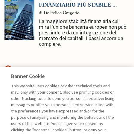
FINANZIARIO PIÙ STABILE ...
di De Felice Gregorio
La maggiore stabilità finanziaria cui
mira l’unione bancaria europea non può
prescindere da un’integrazione del
mercato dei capitali. I passi ancora da
compiere.
Banner Cookie
ECONOMIA & MERCATI
This website uses cookies or other technical tools and
may, only with your consent, also use profiling cookies or
other tracking tools to send you personalised advertising
MERCATO EUROPEO DEI
messages or offer you a personalised service in line with
CAPITALI, IL DECENNIO ...
the preferences you have expressed and/or for the
di Donato Masciandaro
purpose of analysing and monitoring the behaviour of the
users of this website. You can give your consent by
clicking the "Accept all cookies" button, or deny your