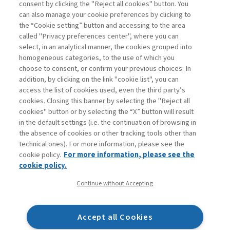
consent by clicking the "Reject all cookies" button. You
La consultazione dei libri è riservata esclusivamente
can also manage your cookie preferences by clicking to
agli abbonati Premium
the “Cookie setting” button and accessing to the area
called "Privacy preferences center", where you can
Accedi
Per registrati
Per abbonati
Legenda:
select, in an analytical manner, the cookies grouped into
homogeneous categories, to the use of which you
choose to consent, or confirm your previous choices. In
addition, by clicking on the link "cookie list", you can
access the list of cookies used, even the third party’s
cookies. Closing this banner by selecting the "Reject all
cookies" button or by selecting the “X” button will result
in the default settings (i.e. the continuation of browsing in
Contatti
the absence of cookies or other tracking tools other than
Abbonamenti
technical ones). For more information, please see the
Archivio rubriche
cookie policy.
For more information, please see the
Privacy
cookie policy.
Cookie policy
Continue without Accepting
Whistleblowing
Dichiarazione di accessibilità
Accept all Cookies
Mappa del sito