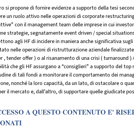
oro si propone di fornire evidenze a supporto della tesi seco
re un ruolo attivo nelle operazioni di corporate restructuri
ttive” con il management team delle imprese in cui investon
une strategie, segnatamente event driven / special situations 
tono agli HF di incidere in maniera anche significativa sugl
tato nelle operazioni di ristrutturazione aziendale finalizzate 
 , tender offer ) o al risanamento di una crisi ( turnaround ).
ilità che gli HF assurgano a “consiglieri” a supporto del t
tudine di tali fondi a monitorare il comportamento dei manage
one, nonché la loro capacità, da un lato, di ostacolare o qu
er il mercato e, dall’altro, di supportare quelle giudicate po
CCESSO A QUESTO CONTENUTO E' RISE
ONATI