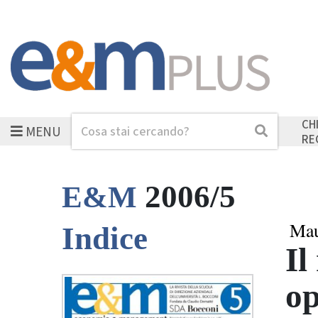
CH
MENU
Cerca
Cerca
RE
2006/5
E&M
Mau
Indice
Il
op