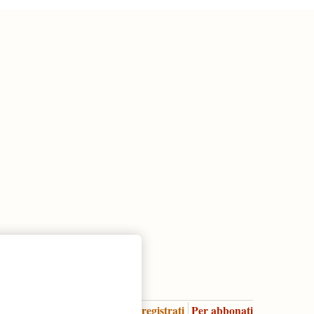
Accedi
Per registrati
Per abbonati
Legenda: