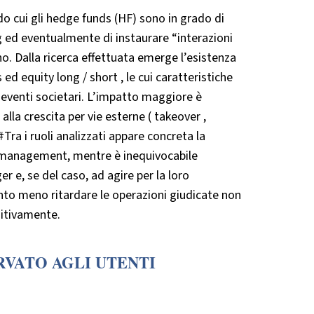
ndo cui gli hedge funds (HF) sono in grado di
ng ed eventualmente di instaurare “interazioni
o. Dalla ricerca effettuata emerge l’esistenza
ed equity long / short , le cui caratteristiche
i eventi societari. L’impatto maggiore è
alla crescita per vie esterne ( takeover ,
#Tra i ruoli analizzati appare concreta la
op management, mentre è inequivocabile
r e, se del caso, ad agire per la loro
anto meno ritardare le operazioni giudicate non
sitivamente.
RVATO AGLI UTENTI