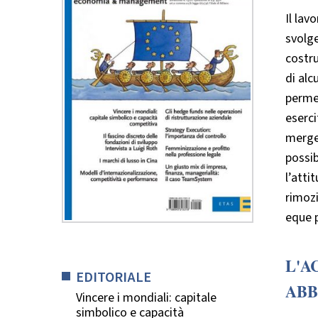
Il lav
svolge
costru
di alc
permet
eserci
merger
possib
l’atti
rimozi
eque p
L'A
EDITORIALE
ABB
Vincere i mondiali: capitale
simbolico e capacità