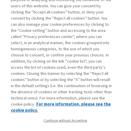
users of this website. You can give your consent by
clicking the "Accept all cookies" button, or deny your
consent by clicking the "Reject all cookies" button. You
La consultazione dei libri è riservata esclusivamente
can also manage your cookie preferences by clicking to
agli abbonati Premium
the “Cookie setting” button and accessing to the area
called "Privacy preferences center", where you can
Accedi
Per registrati
Per abbonati
Legenda:
select, in an analytical manner, the cookies grouped into
homogeneous categories, to the use of which you
choose to consent, or confirm your previous choices. In
addition, by clicking on the link "cookie list", you can
access the list of cookies used, even the third party’s
cookies. Closing this banner by selecting the "Reject all
cookies" button or by selecting the “X” button will result
in the default settings (i.e. the continuation of browsing in
Contatti
the absence of cookies or other tracking tools other than
Abbonamenti
technical ones). For more information, please see the
Archivio rubriche
cookie policy.
For more information, please see the
Privacy
cookie policy.
Cookie policy
Continue without Accepting
Whistleblowing