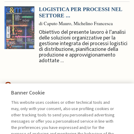
LOGISTICA PER PROCESSI NEL
SETTORE ...
di Caputo Mauro, Michelino Francesca
Obiettivo del presente lavoro è l’analisi
delle soluzioni organizzative per la
gestione integrata dei processi logistici
di distribuzione, pianificazione della
produzione e approvvigionamento
adottate ...
Banner Cookie
MANAGEMENT TIPS
This website uses cookies or other technical tools and
may, only with your consent, also use profiling cookies or
LE STRATEGIE DI RESILIENZA
other tracking tools to send you personalised advertising
NELLA PROGETTAZIONE ...
messages or offer you a personalised service in line with
the preferences you have expressed and/or for the
di Pietro De Giovanni, Alberto Grando
purpose of analysing and monitoring the behaviour of the