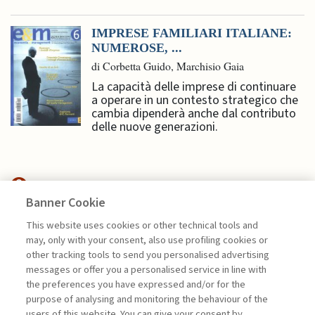
IMPRESE FAMILIARI ITALIANE:
NUMEROSE, ...
di Corbetta Guido, Marchisio Gaia
La capacità delle imprese di continuare
a operare in un contesto strategico che
cambia dipenderà anche dal contributo
delle nuove generazioni.
Banner Cookie
MANAGEMENT TIPS
This website uses cookies or other technical tools and
may, only with your consent, also use profiling cookies or
other tracking tools to send you personalised advertising
GEOPOLITICA: UN ASSET PER LE
messages or offer you a personalised service in line with
IMPRESE ...
the preferences you have expressed and/or for the
di Marco Valigi
purpose of analysing and monitoring the behaviour of the
users of this website. You can give your consent by