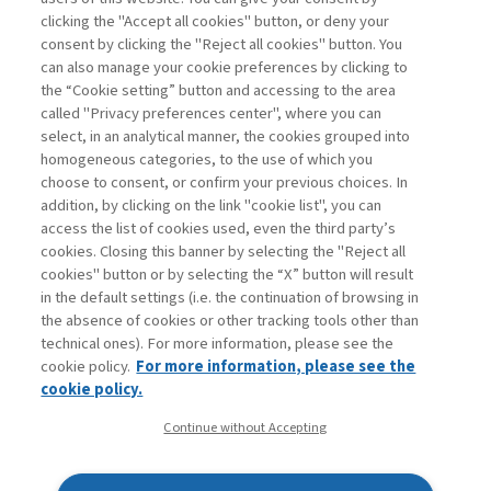
clicking the "Accept all cookies" button, or deny your
consent by clicking the "Reject all cookies" button. You
La consultazione dei libri è riservata esclusivamente
can also manage your cookie preferences by clicking to
agli abbonati Premium
the “Cookie setting” button and accessing to the area
called "Privacy preferences center", where you can
Accedi
Per registrati
Per abbonati
Legenda:
select, in an analytical manner, the cookies grouped into
homogeneous categories, to the use of which you
choose to consent, or confirm your previous choices. In
addition, by clicking on the link "cookie list", you can
access the list of cookies used, even the third party’s
cookies. Closing this banner by selecting the "Reject all
cookies" button or by selecting the “X” button will result
in the default settings (i.e. the continuation of browsing in
Contatti
the absence of cookies or other tracking tools other than
Abbonamenti
technical ones). For more information, please see the
Archivio rubriche
cookie policy.
For more information, please see the
Privacy
cookie policy.
Cookie policy
Continue without Accepting
Whistleblowing
Dichiarazione di accessibilità