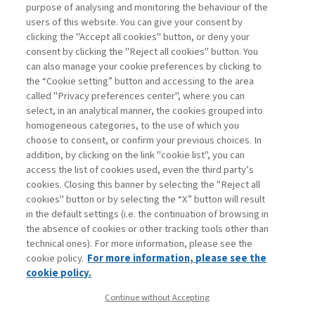
purpose of analysing and monitoring the behaviour of the
users of this website. You can give your consent by
clicking the "Accept all cookies" button, or deny your
consent by clicking the "Reject all cookies" button. You
La consultazione dei libri è riservata esclusivamente
can also manage your cookie preferences by clicking to
agli abbonati Premium
the “Cookie setting” button and accessing to the area
called "Privacy preferences center", where you can
Accedi
Per registrati
Per abbonati
Legenda:
select, in an analytical manner, the cookies grouped into
homogeneous categories, to the use of which you
choose to consent, or confirm your previous choices. In
addition, by clicking on the link "cookie list", you can
access the list of cookies used, even the third party’s
cookies. Closing this banner by selecting the "Reject all
cookies" button or by selecting the “X” button will result
in the default settings (i.e. the continuation of browsing in
Contatti
the absence of cookies or other tracking tools other than
Abbonamenti
technical ones). For more information, please see the
Archivio rubriche
cookie policy.
For more information, please see the
Privacy
cookie policy.
Cookie policy
Continue without Accepting
Whistleblowing