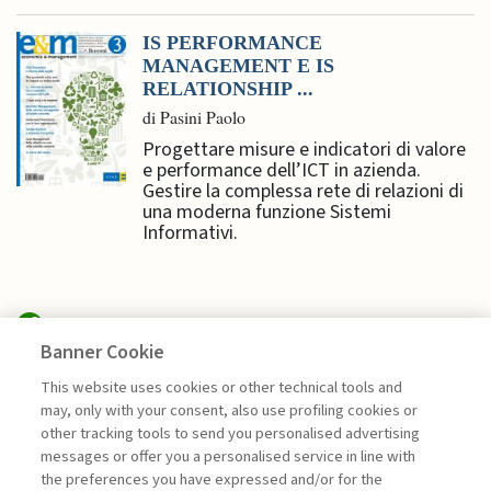
IS PERFORMANCE
MANAGEMENT E IS
RELATIONSHIP ...
di Pasini Paolo
Progettare misure e indicatori di valore
e performance dell’ICT in azienda.
Gestire la complessa rete di relazioni di
una moderna funzione Sistemi
Informativi.
Banner Cookie
MANAGEMENT TIPS
This website uses cookies or other technical tools and
may, only with your consent, also use profiling cookies or
IL “SISTEMA NERVOSO” DELLA
other tracking tools to send you personalised advertising
CYBERSECURITY: ...
messages or offer you a personalised service in line with
the preferences you have expressed and/or for the
di Antonio Giannino