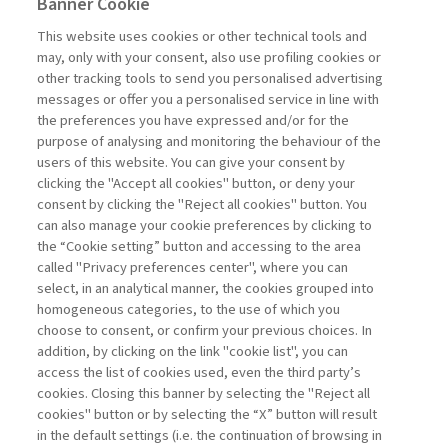
Banner Cookie
MANAGEMENT TIPS
This website uses cookies or other technical tools and
may, only with your consent, also use profiling cookies or
GEOPOLITICA: UN ASSET PER LE
other tracking tools to send you personalised advertising
IMPRESE ...
messages or offer you a personalised service in line with
the preferences you have expressed and/or for the
di Marco Valigi
purpose of analysing and monitoring the behaviour of the
users of this website. You can give your consent by
clicking the "Accept all cookies" button, or deny your
consent by clicking the "Reject all cookies" button. You
La consultazione dei libri è riservata esclusivamente
can also manage your cookie preferences by clicking to
agli abbonati Premium
the “Cookie setting” button and accessing to the area
called "Privacy preferences center", where you can
Accedi
Per registrati
Per abbonati
Legenda:
select, in an analytical manner, the cookies grouped into
homogeneous categories, to the use of which you
choose to consent, or confirm your previous choices. In
addition, by clicking on the link "cookie list", you can
access the list of cookies used, even the third party’s
cookies. Closing this banner by selecting the "Reject all
cookies" button or by selecting the “X” button will result
in the default settings (i.e. the continuation of browsing in
Contatti