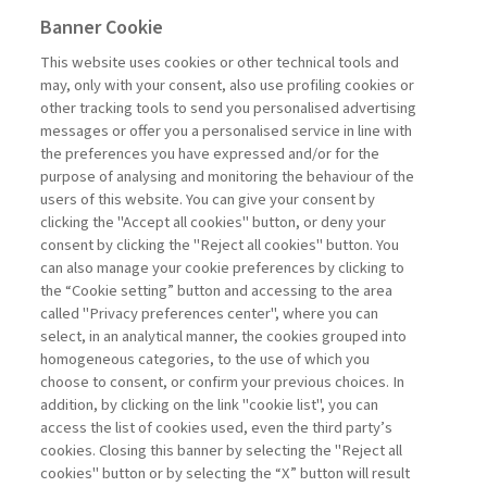
Banner Cookie
E&MPODCAST
This website uses cookies or other technical tools and
may, only with your consent, also use profiling cookies or
RIPENSARE L’INNOVAZIONE: LE
other tracking tools to send you personalised advertising
SFIDE ...
messages or offer you a personalised service in line with
the preferences you have expressed and/or for the
di Paola Cillo
purpose of analysing and monitoring the behaviour of the
users of this website. You can give your consent by
clicking the "Accept all cookies" button, or deny your
consent by clicking the "Reject all cookies" button. You
La consultazione dei libri è riservata esclusivamente
can also manage your cookie preferences by clicking to
agli abbonati Premium
the “Cookie setting” button and accessing to the area
called "Privacy preferences center", where you can
Accedi
Per registrati
Per abbonati
Legenda:
select, in an analytical manner, the cookies grouped into
homogeneous categories, to the use of which you
choose to consent, or confirm your previous choices. In
addition, by clicking on the link "cookie list", you can
access the list of cookies used, even the third party’s
cookies. Closing this banner by selecting the "Reject all
cookies" button or by selecting the “X” button will result