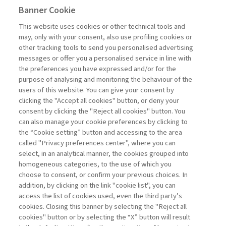
Banner Cookie
spostato all’estero il baricentro decisionale.
This website uses cookies or other technical tools and
may, only with your consent, also use profiling cookies or
L'ACCESSO A QUESTO
other tracking tools to send you personalised advertising
messages or offer you a personalised service in line with
CONTENUTO E' RISERVATO AGLI
the preferences you have expressed and/or for the
purpose of analysing and monitoring the behaviour of the
UTENTI ABBONATI
users of this website. You can give your consent by
clicking the "Accept all cookies" button, or deny your
consent by clicking the "Reject all cookies" button. You
ESEGUI L'ACCESSO
Sei abbonato?
oppure
can also manage your cookie preferences by clicking to
ABBONATI
.
the “Cookie setting” button and accessing to the area
called "Privacy preferences center", where you can
select, in an analytical manner, the cookies grouped into
homogeneous categories, to the use of which you
choose to consent, or confirm your previous choices. In
addition, by clicking on the link "cookie list", you can
access the list of cookies used, even the third party’s
cookies. Closing this banner by selecting the "Reject all
cookies" button or by selecting the “X” button will result