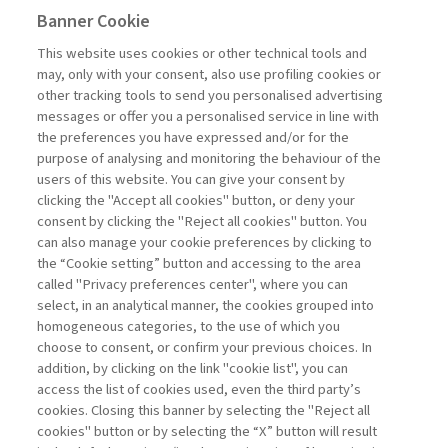
Banner Cookie
MANAGEMENT TIPS
This website uses cookies or other technical tools and
may, only with your consent, also use profiling cookies or
other tracking tools to send you personalised advertising
CAPIRE I COSTI PER DECIDERE
messages or offer you a personalised service in line with
MEGLIO
the preferences you have expressed and/or for the
di Massimo Aielli
purpose of analysing and monitoring the behaviour of the
users of this website. You can give your consent by
clicking the "Accept all cookies" button, or deny your
consent by clicking the "Reject all cookies" button. You
La consultazione dei libri è riservata esclusivamente
can also manage your cookie preferences by clicking to
agli abbonati Premium
the “Cookie setting” button and accessing to the area
called "Privacy preferences center", where you can
Accedi
Per registrati
Per abbonati
Legenda:
select, in an analytical manner, the cookies grouped into
homogeneous categories, to the use of which you
choose to consent, or confirm your previous choices. In
addition, by clicking on the link "cookie list", you can
access the list of cookies used, even the third party’s
cookies. Closing this banner by selecting the "Reject all
cookies" button or by selecting the “X” button will result