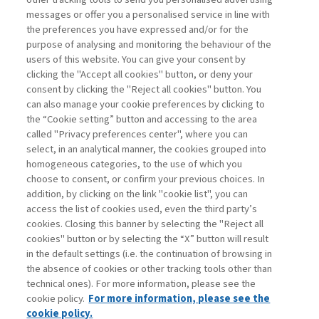
segue con attenzione e da tempo, come
messages or offer you a personalised service in line with
le privatizzazioni e le liberalizzazioni di
the preferences you have expressed and/or for the
mercato. ...
purpose of analysing and monitoring the behaviour of the
users of this website. You can give your consent by
clicking the "Accept all cookies" button, or deny your
consent by clicking the "Reject all cookies" button. You
La consultazione dei libri è riservata esclusivamente
can also manage your cookie preferences by clicking to
agli abbonati Premium
the “Cookie setting” button and accessing to the area
called "Privacy preferences center", where you can
Accedi
Per registrati
Per abbonati
Legenda:
select, in an analytical manner, the cookies grouped into
homogeneous categories, to the use of which you
choose to consent, or confirm your previous choices. In
addition, by clicking on the link "cookie list", you can
access the list of cookies used, even the third party’s
cookies. Closing this banner by selecting the "Reject all
cookies" button or by selecting the “X” button will result
in the default settings (i.e. the continuation of browsing in
Contatti
the absence of cookies or other tracking tools other than
Abbonamenti
technical ones). For more information, please see the
Archivio rubriche
cookie policy.
For more information, please see the
Privacy
cookie policy.