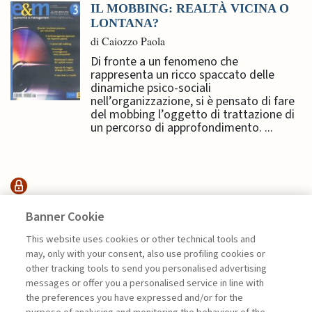
IL MOBBING: REALTÀ VICINA O
LONTANA?
di Caiozzo Paola
Di fronte a un fenomeno che
rappresenta un ricco spaccato delle
dinamiche psico-sociali
nell’organizzazione, si è pensato di fare
del mobbing l’oggetto di trattazione di
un percorso di approfondimento. ...
SUSTAINABILITY
Banner Cookie
This website uses cookies or other technical tools and
may, only with your consent, also use profiling cookies or
ESSERE O NON ESSERE: LA
other tracking tools to send you personalised advertising
SOSTENIBILITÀ ...
messages or offer you a personalised service in line with
di Sylvie Goulard, Francesco Perrini, Stefano
the preferences you have expressed and/or for the
Pogutz