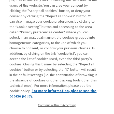
purpose of analysing and monitoring the behaviour of the
users of this website. You can give your consent by
clicking the "Accept all cookies" button, or deny your
consent by clicking the "Reject all cookies" button. You
La consultazione dei libri è riservata esclusivamente
can also manage your cookie preferences by clicking to
agli abbonati Premium
the “Cookie setting” button and accessing to the area
called "Privacy preferences center", where you can
Accedi
Per registrati
Per abbonati
Legenda:
select, in an analytical manner, the cookies grouped into
homogeneous categories, to the use of which you
choose to consent, or confirm your previous choices. In
addition, by clicking on the link "cookie list", you can
access the list of cookies used, even the third party’s
cookies. Closing this banner by selecting the "Reject all
cookies" button or by selecting the “X” button will result
in the default settings (i.e. the continuation of browsing in
Contatti
the absence of cookies or other tracking tools other than
Abbonamenti
technical ones). For more information, please see the
Archivio rubriche
cookie policy.
For more information, please see the
Privacy
cookie policy.
Cookie policy
Continue without Accepting
Whistleblowing