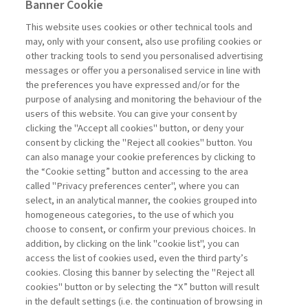
Banner Cookie
HIGHLIGHTS
This website uses cookies or other technical tools and
may, only with your consent, also use profiling cookies or
CAPITALE DI RISCHIO: ASSET
other tracking tools to send you personalised advertising
CHIAVE PER ...
messages or offer you a personalised service in line with
the preferences you have expressed and/or for the
di Stefano Caselli
purpose of analysing and monitoring the behaviour of the
users of this website. You can give your consent by
clicking the "Accept all cookies" button, or deny your
consent by clicking the "Reject all cookies" button. You
La consultazione dei libri è riservata esclusivamente
can also manage your cookie preferences by clicking to
agli abbonati Premium
the “Cookie setting” button and accessing to the area
called "Privacy preferences center", where you can
Accedi
Per registrati
Per abbonati
Legenda:
select, in an analytical manner, the cookies grouped into
homogeneous categories, to the use of which you
choose to consent, or confirm your previous choices. In
addition, by clicking on the link "cookie list", you can
access the list of cookies used, even the third party’s
cookies. Closing this banner by selecting the "Reject all
cookies" button or by selecting the “X” button will result
in the default settings (i.e. the continuation of browsing in
Contatti