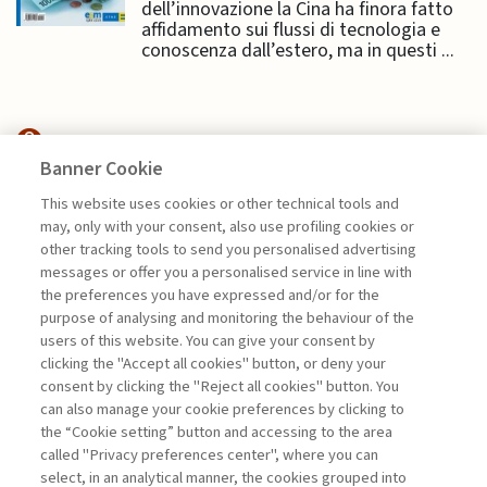
dell’innovazione la Cina ha finora fatto
affidamento sui flussi di tecnologia e
conoscenza dall’estero, ma in questi ...
Banner Cookie
HIGHLIGHTS
This website uses cookies or other technical tools and
may, only with your consent, also use profiling cookies or
CAPITALE DI RISCHIO: ASSET
other tracking tools to send you personalised advertising
CHIAVE PER ...
messages or offer you a personalised service in line with
the preferences you have expressed and/or for the
di Stefano Caselli
purpose of analysing and monitoring the behaviour of the
users of this website. You can give your consent by
clicking the "Accept all cookies" button, or deny your
consent by clicking the "Reject all cookies" button. You
La consultazione dei libri è riservata esclusivamente
can also manage your cookie preferences by clicking to
agli abbonati Premium
the “Cookie setting” button and accessing to the area
called "Privacy preferences center", where you can
Accedi
Per registrati
Per abbonati
Legenda:
select, in an analytical manner, the cookies grouped into