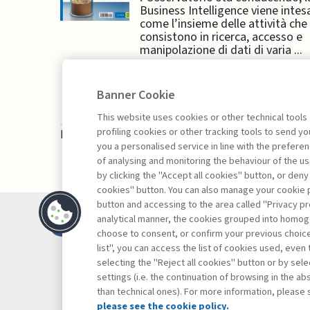
Business Intelligence viene intes
come l’insieme delle attività che
consistono in ricerca, accesso e
manipolazione di dati di varia ...
Banner Cookie
This website uses cookies or other technical tools
profiling cookies or other tracking tools to send 
La consultazione dei libri è riservata esclusivam
you a personalised service in line with the prefer
of analysing and monitoring the behaviour of the us
by clicking the "Accept all cookies" button, or deny
cookies" button. You can also manage your cookie p
button and accessing to the area called "Privacy pr
Contatti
analytical manner, the cookies grouped into homog
Abbonamenti
choose to consent, or confirm your previous choices.
list", you can access the list of cookies used, even 
Archivio rubriche
selecting the "Reject all cookies" button or by selec
Privacy
settings (i.e. the continuation of browsing in the a
Cookie policy
than technical ones). For more information, please 
Whistleblowing
please see the cookie policy.