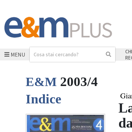
CH
MENU
Cerca
Cerca
RE
2003/4
E&M
Gia
Indice
La
da