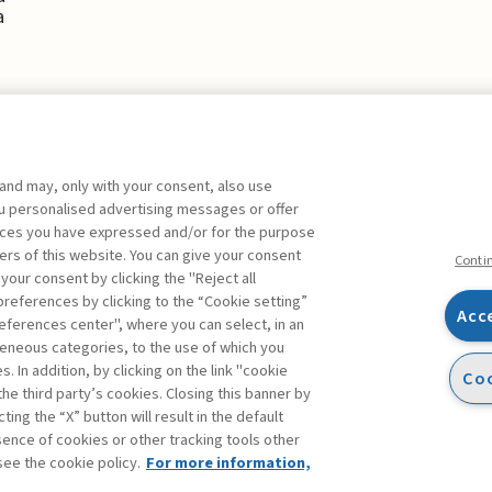
a
 and may, only with your consent, also use
you personalised advertising messages or offer
ente agli abbonati Premium
ences you have expressed and/or for the purpose
ers of this website. You can give your consent
Conti
 your consent by clicking the "Reject all
references by clicking to the “Cookie setting”
Acc
eferences center", where you can select, in an
Facebook
Twitter
Linkedin
Feeds
eneous categories, to the use of which you
 In addition, by clicking on the link "cookie
Coo
the third party’s cookies. Closing this banner by
ting the “X” button will result in the default
bsence of cookies or other tracking tools other
see the cookie policy.
For more information,