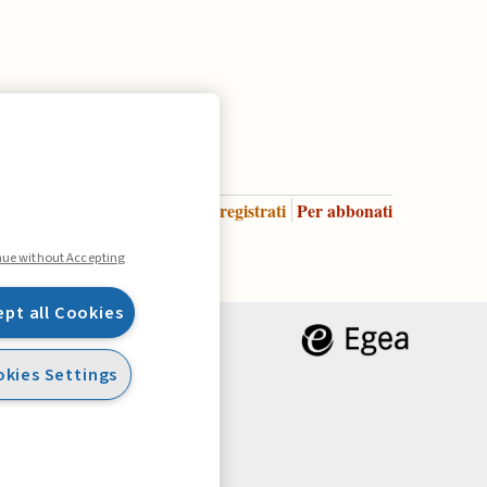
Accedi
Per registrati
Per abbonati
Legenda:
nue without Accepting
ept all Cookies
kies Settings