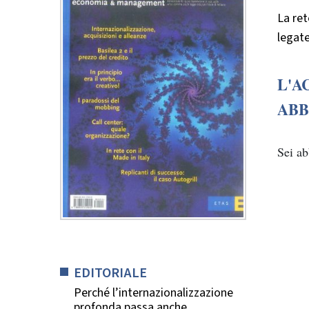
La ret
legate
L'A
ABB
Sei a
EDITORIALE
Perché l’internazionalizzazione
profonda passa anche