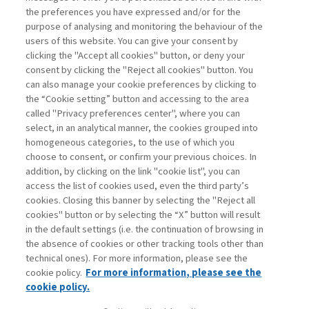
the preferences you have expressed and/or for the
purpose of analysing and monitoring the behaviour of the
users of this website. You can give your consent by
clicking the "Accept all cookies" button, or deny your
consent by clicking the "Reject all cookies" button. You
La consultazione dei libri è riservata esclusivamente
can also manage your cookie preferences by clicking to
agli abbonati Premium
the “Cookie setting” button and accessing to the area
called "Privacy preferences center", where you can
Accedi
Per registrati
Per abbonati
Legenda:
select, in an analytical manner, the cookies grouped into
homogeneous categories, to the use of which you
choose to consent, or confirm your previous choices. In
addition, by clicking on the link "cookie list", you can
access the list of cookies used, even the third party’s
cookies. Closing this banner by selecting the "Reject all
cookies" button or by selecting the “X” button will result
in the default settings (i.e. the continuation of browsing in
Contatti
the absence of cookies or other tracking tools other than
Abbonamenti
technical ones). For more information, please see the
Archivio rubriche
cookie policy.
For more information, please see the
Privacy
cookie policy.
Cookie policy