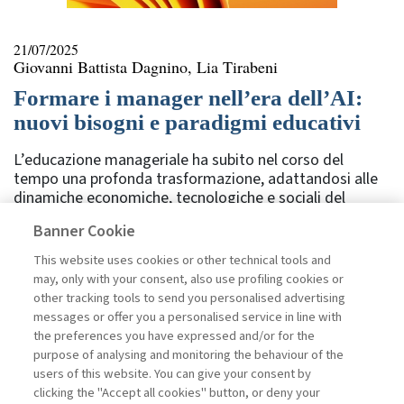
21/07/2025
Giovanni Battista Dagnino, Lia Tirabeni
Formare i manager nell’era dell’AI:
nuovi bisogni e paradigmi educativi
L’educazione manageriale ha subito nel corso del
tempo una profonda trasformazione, adattandosi alle
dinamiche economiche, tecnologiche e sociali del
contesto esogeno e passando da un approccio
Banner Cookie
tradizionale, basato su teoria e gerarchia, a un modello
più dinamico e integrato con le nuove tecnologie. In
This website uses cookies or other technical tools and
questo senso, l’evoluzione della formazione
may, only with your consent, also use profiling cookies or
manageriale non solo rispecchia i cambiamenti del
other tracking tools to send you personalised advertising
mondo del lavoro, ma è funzione diretta della capacità
messages or offer you a personalised service in line with
delle istituzioni educative di rispondere alle rinnovate
the preferences you have expressed and/or for the
esigenze delle organizzazioni e del mondo delle
purpose of analysing and monitoring the behaviour of the
professioni. Nel riflettere sul ruolo ...
users of this website. You can give your consent by
Leggi
clicking the "Accept all cookies" button, or deny your