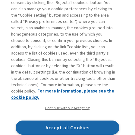
consent by clicking the "Reject all cookies" button. You
can also manage your cookie preferences by clicking to
the “Cookie setting” button and accessing to the area
1
2
3
Successivo
called "Privacy preferences center", where you can
select, in an analytical manner, the cookies grouped into
homogeneous categories, to the use of which you
choose to consent, or confirm your previous choices. In
addition, by clicking on the link "cookie list", you can
access the list of cookies used, even the third party’s
cookies. Closing this banner by selecting the "Reject all
cookies" button or by selecting the “X” button will result
in the default settings (i.e. the continuation of browsing in
Contatti
the absence of cookies or other tracking tools other than
Abbonamenti
technical ones). For more information, please see the
Archivio rubriche
cookie policy.
For more information, please see the
Privacy
cookie policy.
Cookie policy
Continue without Accepting
Whistleblowing
Dichiarazione di accessibilità
Accept all Cookies
Mappa del sito