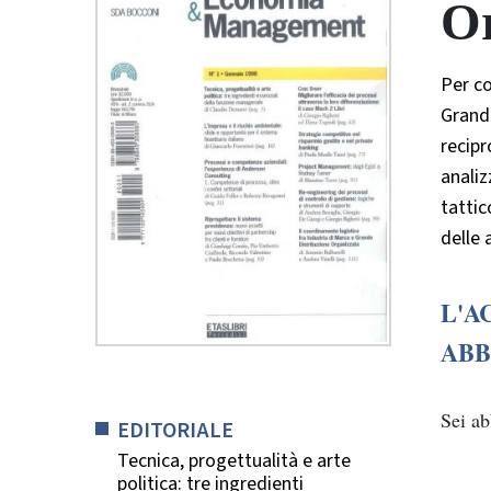
Or
Per co
Grande
recipr
analiz
tattic
delle 
L'A
ABB
Sei a
EDITORIALE
Tecnica, progettualità e arte
politica: tre ingredienti