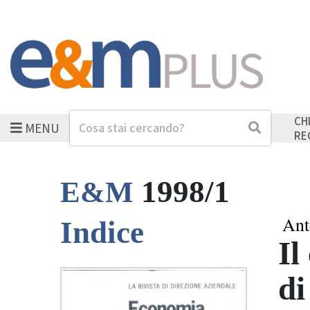
CH
MENU
Cerca
Cerca
RE
1998/1
E&M
Ant
Indice
Il
di