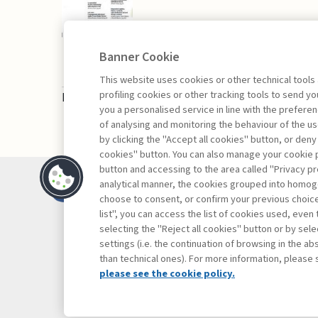
Banner Cookie
This website uses cookies or other technical tools
profiling cookies or other tracking tools to send 
La consultazione dei libri è riservata esclusivam
you a personalised service in line with the prefer
of analysing and monitoring the behaviour of the us
by clicking the "Accept all cookies" button, or deny
cookies" button. You can also manage your cookie p
button and accessing to the area called "Privacy pr
Contatti
analytical manner, the cookies grouped into homog
Abbonamenti
choose to consent, or confirm your previous choices.
list", you can access the list of cookies used, even 
Archivio rubriche
selecting the "Reject all cookies" button or by selec
Privacy
settings (i.e. the continuation of browsing in the a
Cookie policy
than technical ones). For more information, please 
Whistleblowing
please see the cookie policy.
Dichiarazione di 
Mappa del sito