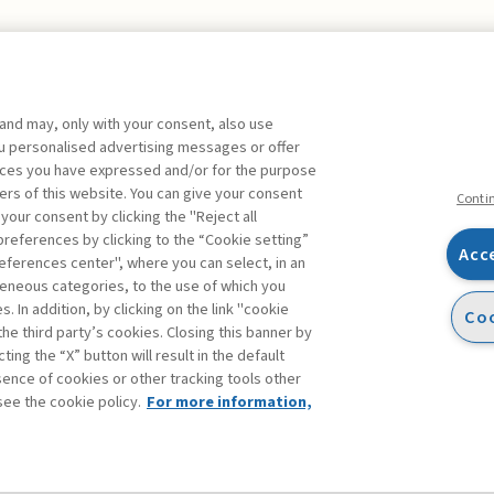
 and may, only with your consent, also use
you personalised advertising messages or offer
ente agli abbonati Premium
ences you have expressed and/or for the purpose
ers of this website. You can give your consent
Conti
 your consent by clicking the "Reject all
references by clicking to the “Cookie setting”
Acc
eferences center", where you can select, in an
Facebook
Twitter
Linkedin
Feeds
eneous categories, to the use of which you
 In addition, by clicking on the link "cookie
Coo
the third party’s cookies. Closing this banner by
ting the “X” button will result in the default
bsence of cookies or other tracking tools other
see the cookie policy.
For more information,
accessibilità