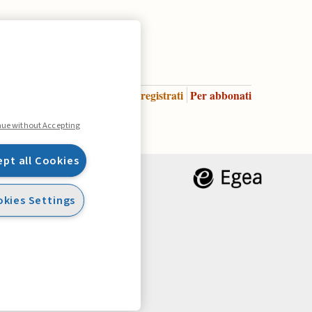
Accedi
Per registrati
Per abbonati
Legenda:
nue without Accepting
ept all Cookies
kies Settings