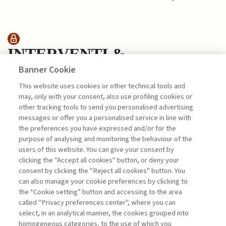
INTERVENTI &
Banner Cookie
INTERVISTE
This website uses cookies or other technical tools and
may, only with your consent, also use profiling cookies or
ETICA E INTELLIGENZA
other tracking tools to send you personalised advertising
ARTIFICIALE: A ...
messages or offer you a personalised service in line with
the preferences you have expressed and/or for the
di Salvatore Vicari
purpose of analysing and monitoring the behaviour of the
users of this website. You can give your consent by
clicking the "Accept all cookies" button, or deny your
consent by clicking the "Reject all cookies" button. You
La consultazione dei libri è riservata esclusivamente
can also manage your cookie preferences by clicking to
agli abbonati Premium
the “Cookie setting” button and accessing to the area
called "Privacy preferences center", where you can
Accedi
Per registrati
Per abbonati
Legenda:
select, in an analytical manner, the cookies grouped into
homogeneous categories, to the use of which you