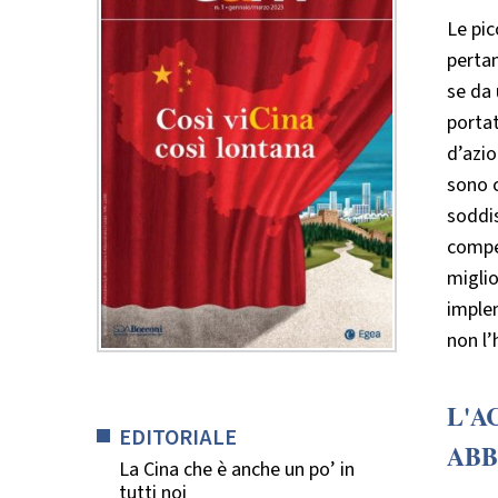
Le pic
pertan
se da 
porta
d’azio
sono c
soddis
compet
miglio
implem
non l’
L'A
EDITORIALE
ABB
La Cina che è anche un po’ in
tutti noi