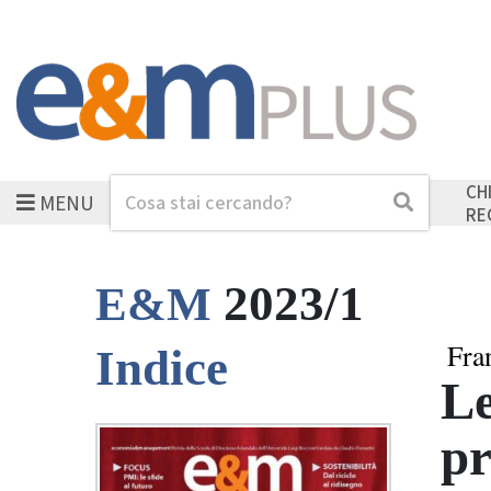
CH
MENU
Cerca
Cerca
RE
2023/1
E&M
Fra
Indice
Le
pr