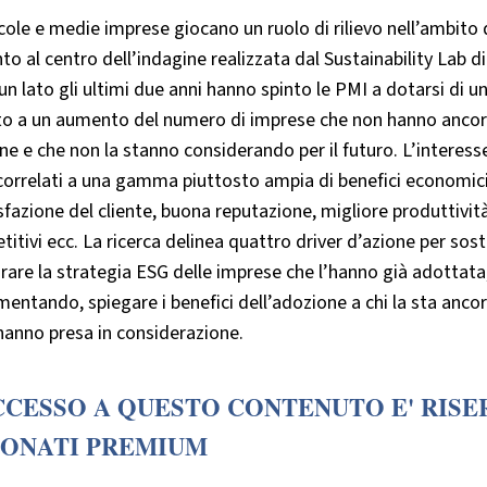
cole e medie imprese giocano un ruolo di rilievo nell’ambito 
to al centro dell’indagine realizzata dal Sustainability Lab d
un lato gli ultimi due anni hanno spinto le PMI a dotarsi di u
to a un aumento del numero di imprese che non hanno ancora
ne e che non la stanno considerando per il futuro. L’interess
orrelati a una gamma piuttosto ampia di benefici economici e 
fazione del cliente, buona reputazione, migliore produttivi
itivi ecc. La ricerca delinea quattro driver d’azione per sost
rare la strategia ESG delle imprese che l’hanno già adottata
entando, spiegare i benefici dell’adozione a chi la sta anc
hanno presa in considerazione.
CCESSO A QUESTO CONTENUTO E' RISE
ONATI PREMIUM