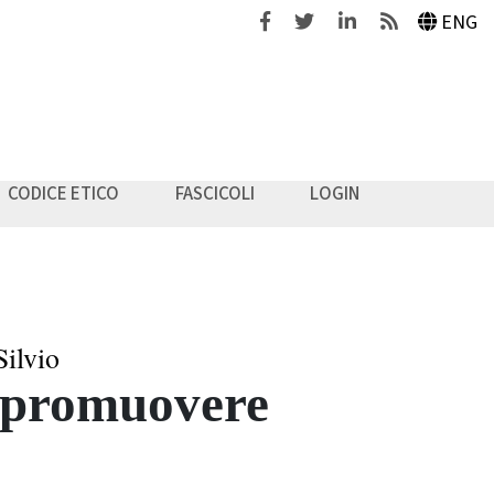
Facebook
Twitter
Linkedin
Feeds
ENG
CODICE ETICO
FASCICOLI
LOGIN
ilvio
r promuovere