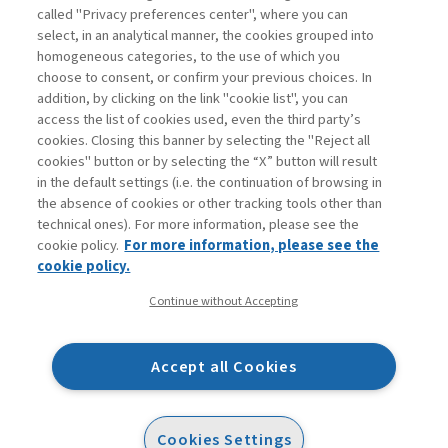
called "Privacy preferences center", where you can
Accedi
Per registrati
Per abbonati
Legenda:
select, in an analytical manner, the cookies grouped into
homogeneous categories, to the use of which you
choose to consent, or confirm your previous choices. In
addition, by clicking on the link "cookie list", you can
access the list of cookies used, even the third party’s
cookies. Closing this banner by selecting the "Reject all
cookies" button or by selecting the “X” button will result
in the default settings (i.e. the continuation of browsing in
Contatti
the absence of cookies or other tracking tools other than
Abbonamenti
technical ones). For more information, please see the
Archivio rubriche
cookie policy.
For more information, please see the
Privacy
cookie policy.
Cookie policy
Continue without Accepting
Whistleblowing
Dichiarazione di accessibilità
Accept all Cookies
Mappa del sito
Facebook
Twitter
Linkedin
Feeds
Cookies Settings