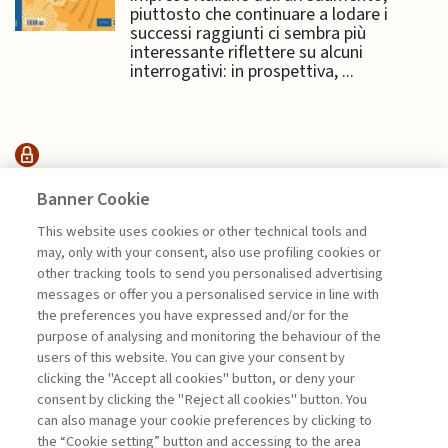
piuttosto che continuare a lodare i
successi raggiunti ci sembra più
interessante riflettere su alcuni
interrogativi: in prospettiva, ...
SUSTAINABILITY
Banner Cookie
This website uses cookies or other technical tools and
may, only with your consent, also use profiling cookies or
ESSERE O NON ESSERE: LA
other tracking tools to send you personalised advertising
SOSTENIBILITÀ ...
messages or offer you a personalised service in line with
di Sylvie Goulard, Francesco Perrini, Stefano
the preferences you have expressed and/or for the
Pogutz
purpose of analysing and monitoring the behaviour of the
users of this website. You can give your consent by
clicking the "Accept all cookies" button, or deny your
consent by clicking the "Reject all cookies" button. You
La consultazione dei libri è riservata esclusivamente
can also manage your cookie preferences by clicking to
agli abbonati Premium
the “Cookie setting” button and accessing to the area