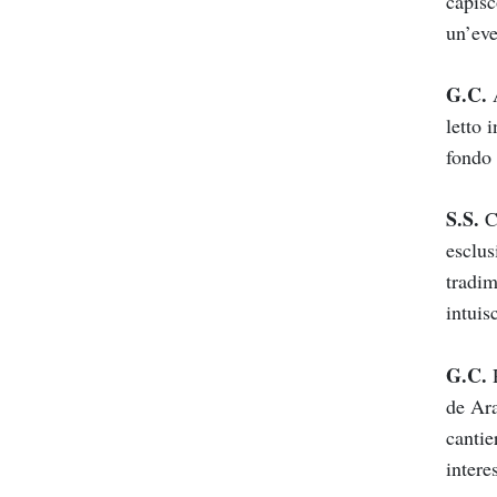
capisc
un’eve
G.C.
A
letto 
fondo 
S.S.
Ce
esclus
tradim
intuis
G.C.
R
de Ara
cantie
inter