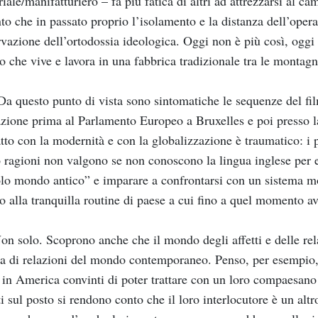
riale/manifatturiero – fa più fatica di altri ad attrezzarsi al 
to che in passato proprio l’isolamento e la distanza dell’opera
vazione dell’ortodossia ideologica. Oggi non è più così, oggi
o che vive e lavora in una fabbrica tradizionale tra le montag
a questo punto di vista sono sintomatiche le sequenze del fil
zione prima al Parlamento Europeo a Bruxelles e poi presso l
tto con la modernità e con la globalizzazione è traumatico: i
o ragioni non valgono se non conoscono la lingua inglese per 
lo mondo antico” e imparare a confrontarsi con un sistema m
to alla tranquilla routine di paese a cui fino a quel momento a
n solo. Scoprono anche che il mondo degli affetti e delle rela
a di relazioni del mondo contemporaneo. Penso, per esempio, a
in America convinti di poter trattare con un loro compaesano c
ti sul posto si rendono conto che il loro interlocutore è un al