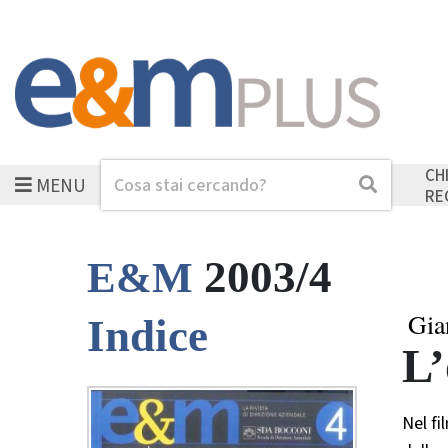
CH
MENU
Cerca
Cerca
RE
2003/4
E&M
Gia
Indice
L’
Nel fi