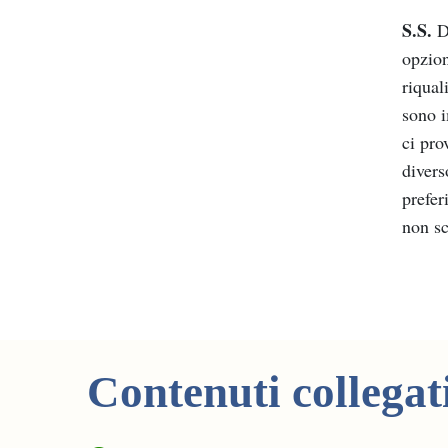
S.S.
Di
opzion
riqual
sono i
ci pro
divers
prefer
non sc
Contenuti collegat