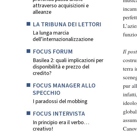
musica
attraverso acquisizioni e
incamm
alleanze
perfet
LA TRIBUNA DEI LETTORI
L’azie
La lunga marcia
funzio
dell’internazionalizzazione
FOCUS FORUM
Il pos
costru
Basilea 2: quali implicazioni per
disponibilità e prezzo del
terra 
credito?
sceneg
FOCUS MANAGER ALLO
pur al
SPECCHIO
infatt
I paradossi del mobbing
ideolo
global
FOCUS INTERVISTA
assuma
In principio era il verbo…
Canov
creativo!