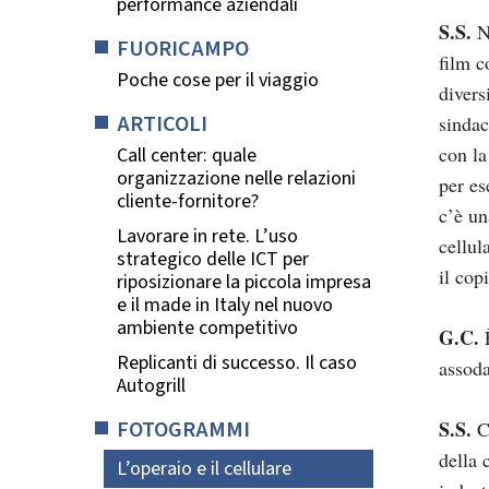
performance aziendali
S.S.
No
FUORICAMPO
film 
Poche cose per il viaggio
divers
ARTICOLI
sindac
con la
Call center: quale
organizzazione nelle relazioni
per es
cliente-fornitore?
c’è un
Lavorare in rete. L’uso
cellul
strategico delle ICT per
il cop
riposizionare la piccola impresa
e il made in Italy nel nuovo
ambiente competitivo
G.C.
È
Replicanti di successo. Il caso
assoda
Autogrill
FOTOGRAMMI
S.S.
Ce
della 
L’operaio e il cellulare