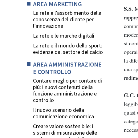
AREA MARKETING
S.S.
Mi
La rete e l’assorbimento della
rappre
conoscenza del cliente per
l’innovazione
compro
modern
La rete e le marche digitali
si con
La rete e il mondo dello sport:
operai
evidenze dal settore del calcio
la dif
AREA AMMINISTRAZIONE
una sp
E CONTROLLO
rudime
Contare meglio per contare di
più: i nuovi contenuti della
funzione amministrazione e
G.C.
È
controllo
leggib
Il nuovo scenario della
quasi 
comunicazione economica
catego
Creare valore sostenibile: i
necess
sistemi di misurazione delle