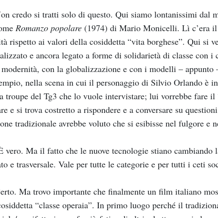
n credo si tratti solo di questo. Qui siamo lontanissimi dal m
come
Romanzo popolare
(1974) di Mario Monicelli. Lì c’era il 
ità rispetto ai valori della cosiddetta “vita borghese”. Qui s
alizzato e ancora legato a forme di solidarietà di classe con i 
 modernità, con la globalizzazione e con i modelli – appunto 
empio, nella scena in cui il personaggio di Silvio Orlando è in
a troupe del Tg3 che lo vuole intervistare; lui vorrebbe fare il
are e si trova costretto a rispondere e a conversare su questio
ione tradizionale avrebbe voluto che si esibisse nel fulgore e 
 vero. Ma il fatto che le nuove tecnologie stiano cambiando l
to e trasversale. Vale per tutte le categorie e per tutti i ceti so
rto. Ma trovo importante che finalmente un film italiano mo
cosiddetta “classe operaia”. In primo luogo perché il tradizion