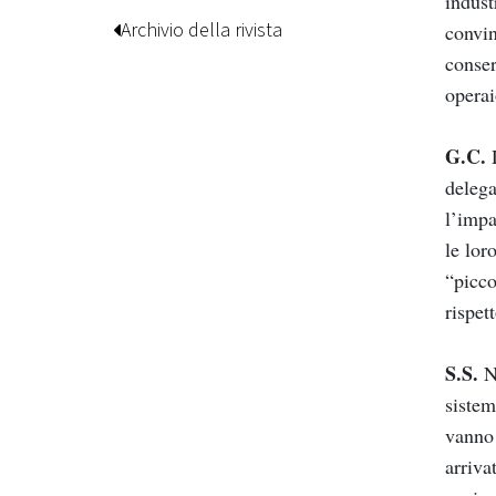
indust
Archivio della rivista
convin
conser
operai
G.C.
D
delega
l’impa
le lor
“picco
rispet
S.S.
No
sistem
vanno 
arriva