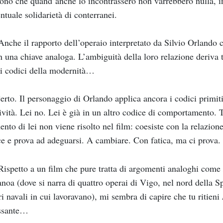
ono che quand’anche lo incontrassero non varrebbero nulla, in
ntuale solidarietà di conterranei.
nche il rapporto dell’operaio interpretato da Silvio Orlando 
in una chiave analoga. L’ambiguità della loro relazione deriva tu
i codici della modernità…
rto. Il personaggio di Orlando applica ancora i codici primit
ività. Lei no. Lei è già in un altro codice di comportamento. T
ento di lei non viene risolto nel film: coesiste con la relazion
ce e prova ad adeguarsi. A cambiare. Con fatica, ma ci prova.
ispetto a un film che pure tratta di argomenti analoghi come
noa (dove si narra di quattro operai di Vigo, nel nord della S
ri navali in cui lavoravano), mi sembra di capire che tu ritieni
essante…