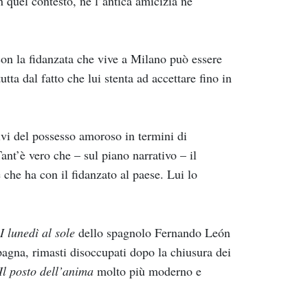
 quel contesto, né l’antica amicizia né
con la fidanzata che vive a Milano può essere
tta dal fatto che lui stenta ad accettare fino in
ivi del possesso amoroso in termini di
ant’è vero che – sul piano narrativo – il
e che ha con il fidanzato al paese. Lui lo
I lunedì al sole
dello spagnolo Fernando León
pagna, rimasti disoccupati dopo la chiusura dei
Il posto dell’anima
molto più moderno e