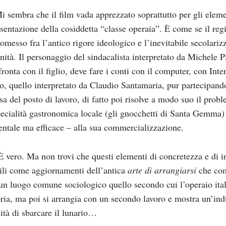
 sembra che il film vada apprezzato soprattutto per gli eleme
sentazione della cosiddetta “classe operaia”. È come se il regi
messo fra l’antico rigore ideologico e l’inevitabile secolariz
ità. Il personaggio del sindacalista interpretato da Michele 
fronta con il figlio, deve fare i conti con il computer, con Inte
o, quello interpretato da Claudio Santamaria, pur partecipand
esa del posto di lavoro, di fatto poi risolve a modo suo il pr
ecialità gastronomica locale (gli gnocchetti di Santa Gemma)
ntale ma efficace – alla sua commercializzazione.
 vero. Ma non trovi che questi elementi di concretezza e di i
ili come aggiornamenti dell’antica
arte di arrangiarsi
che com
un luogo comune sociologico quello secondo cui l’operaio ital
ria, ma poi si arrangia con un secondo lavoro e mostra un’indu
ità di sbarcare il lunario…