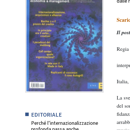
dalle 
Scari
Il pos
Regia
interp
Italia
La sve
del so
fidanz
EDITORIALE
arrabb
Perché l’internazionalizzazione
profonda passa anche