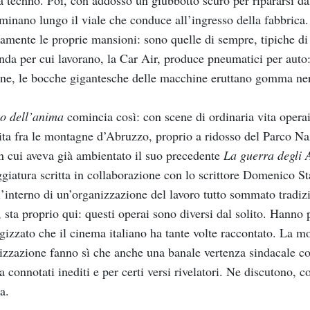
 techno. Poi, con addosso un giubbotto scuro per ripararsi dal
inano lungo il viale che conduce all’ingresso della fabbrica
tamente le proprie mansioni: sono quelle di sempre, tipiche di
nda per cui lavorano, la Car Air, produce pneumatici per auto
ne, le bocche gigantesche delle macchine eruttano gomma ner
to dell’anima
comincia così: con scene di ordinaria vita operai
ita fra le montagne d’Abruzzo, proprio a ridosso del Parco Naz
in cui aveva già ambientato il suo precedente
La guerra degli 
giatura scritta in collaborazione con lo scrittore Domenico St
l’interno di un’organizzazione del lavoro tutto sommato tradizi
i, sta proprio qui: questi operai sono diversi dal solito. Hanno
gizzato che il cinema italiano ha tante volte raccontato. La mo
izzazione fanno sì che anche una banale vertenza sindacale c
 connotati inediti e per certi versi rivelatori. Ne discutono,
a.