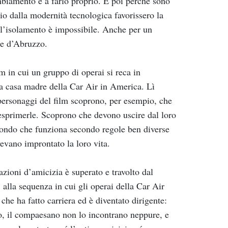
cambiamento e a farlo proprio. E poi perché sono
io dalla modernità tecnologica favorissero la
 l’isolamento è impossibile. Anche per un
ne d’Abruzzo.
m in cui un gruppo di operai si reca in
a casa madre della Car Air in America. Lì
 personaggi del film scoprono, per esempio, che
esprimerle. Scoprono che devono uscire dal loro
ondo che funziona secondo regole ben diverse
vevano improntato la loro vita.
zioni d’amicizia è superato e travolto dal
lla sequenza in cui gli operai della Car Air
he ha fatto carriera ed è diventato dirigente:
tro, il compaesano non lo incontrano neppure, e