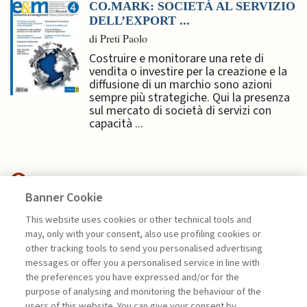
CO.MARK: SOCIETÀ AL SERVIZIO
DELL’EXPORT ...
di Preti Paolo
Costruire e monitorare una rete di
vendita o investire per la creazione e la
diffusione di un marchio sono azioni
sempre più strategiche. Qui la presenza
sul mercato di società di servizi con
capacità ...
Banner Cookie
NEXTGEN MANAGEMENT
This website uses cookies or other technical tools and
may, only with your consent, also use profiling cookies or
other tracking tools to send you personalised advertising
PIATTAFORME DIGITALI E
messages or offer you a personalised service in line with
SOSTENIBILITÀ: ...
the preferences you have expressed and/or for the
di Genny Perlangeli
purpose of analysing and monitoring the behaviour of the
users of this website. You can give your consent by