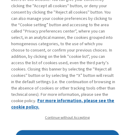
clicking the "Accept all cookies" button, or deny your
consent by clicking the "Reject all cookies" button. You
La consultazione dei libri è riservata esclusivamente
can also manage your cookie preferences by clicking to
agli abbonati Premium
the “Cookie setting” button and accessing to the area
called "Privacy preferences center", where you can
Accedi
Per registrati
Per abbonati
Legenda:
select, in an analytical manner, the cookies grouped into
homogeneous categories, to the use of which you
choose to consent, or confirm your previous choices. In
addition, by clicking on the link "cookie list", you can
access the list of cookies used, even the third party’s
cookies. Closing this banner by selecting the "Reject all
cookies" button or by selecting the “X” button will result
in the default settings (i.e. the continuation of browsing in
Contatti
the absence of cookies or other tracking tools other than
Abbonamenti
technical ones). For more information, please see the
Archivio rubriche
cookie policy.
For more information, please see the
Privacy
cookie policy.
Cookie policy
Continue without Accepting
Whistleblowing
Dichiarazione di accessibilità