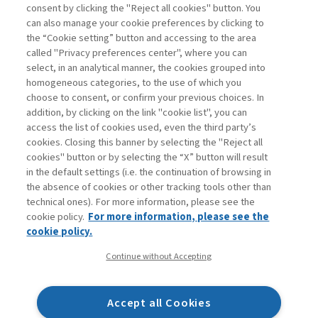
consent by clicking the "Reject all cookies" button. You
La consultazione dei libri è riservata esclusivamente
can also manage your cookie preferences by clicking to
agli abbonati Premium
the “Cookie setting” button and accessing to the area
called "Privacy preferences center", where you can
Accedi
Per registrati
Per abbonati
Legenda:
select, in an analytical manner, the cookies grouped into
homogeneous categories, to the use of which you
choose to consent, or confirm your previous choices. In
addition, by clicking on the link "cookie list", you can
access the list of cookies used, even the third party’s
cookies. Closing this banner by selecting the "Reject all
cookies" button or by selecting the “X” button will result
in the default settings (i.e. the continuation of browsing in
Contatti
the absence of cookies or other tracking tools other than
Abbonamenti
technical ones). For more information, please see the
Archivio rubriche
cookie policy.
For more information, please see the
Privacy
cookie policy.
Cookie policy
Continue without Accepting
Whistleblowing
Dichiarazione di accessibilità
Accept all Cookies
Mappa del sito