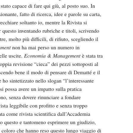
stato
capace
di
fare
qui
giù,
al
posto
suo.
In
sionante,
fatto
di
ricerca,
idee
e
parole
su
carta,
vecchiare
soltanto
io,
mentre
la
Rivista
si
r
questo
inventando
rubriche
e
titoli,
scrivendo
tre,
molto
più
difficili,
di
rifiuto,
scegliendo
il
ement
non
ha
mai
perso
un
numero
in
elle
uscite.
Economia
&
M
anagement
è
stata
tra
oppia revisione
“cieca”
dei pezzi
sottoposti
al
scendo
bene
il
modo
di
pensare
di
Dematté
e
il
e
ho
sintetizzato
nello
slogan
“l
’interes
sante
si
possa
avere
un
impatto
sulla
pratica
no,
senza
dovere
rinunciare
a
fondare
vista
leggibile
con
profitto
e
senza
troppo
ata
come
rivista
scientifica
dall
’A
ccademia
to
questo
e
tantomeno
esprimere
un
giudizio,
coloro
che
hanno
reso
questo
lungo
viaggio
di