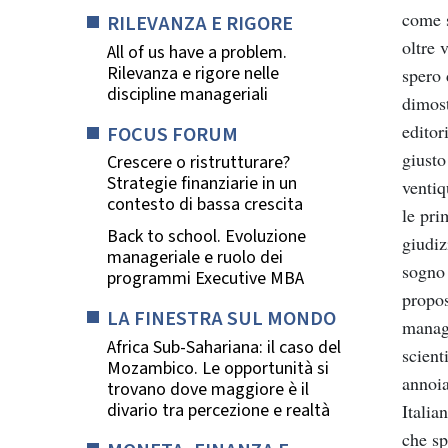
come
RILEVANZA E RIGORE
oltre
v
All of us have a problem.
Rilevanza e rigore nelle
spero
discipline manageriali
dimo
s
editori
FOCUS FORUM
giusto
Crescere o ristrutturare?
Strategie finanziarie in un
venti
q
contesto di bassa crescita
le
pri
Back to school. Evoluzione
giudiz
manageriale e ruolo dei
sogno
programmi Executive MBA
propo
LA FINESTRA SUL MONDO
manag
Africa Sub-Sahariana: il caso del
scien
t
Mozambico. Le opportunità si
annoia
trovano dove maggiore è il
divario tra percezione e realtà
Italia
che
sp