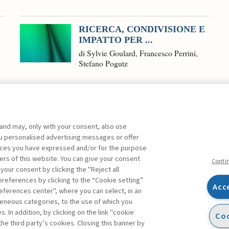
RICERCA, CONDIVISIONE E
IMPATTO PER ...
di Sylvie Goulard, Francesco Perrini,
Stefano Pogutz
 and may, only with your consent, also use
you personalised advertising messages or offer
ente agli abbonati Premium
ences you have expressed and/or for the purpose
ers of this website. You can give your consent
Conti
 your consent by clicking the "Reject all
references by clicking to the “Cookie setting”
Acc
eferences center", where you can select, in an
Facebook
Twitter
Linkedin
Feeds
eneous categories, to the use of which you
 In addition, by clicking on the link "cookie
Coo
the third party’s cookies. Closing this banner by