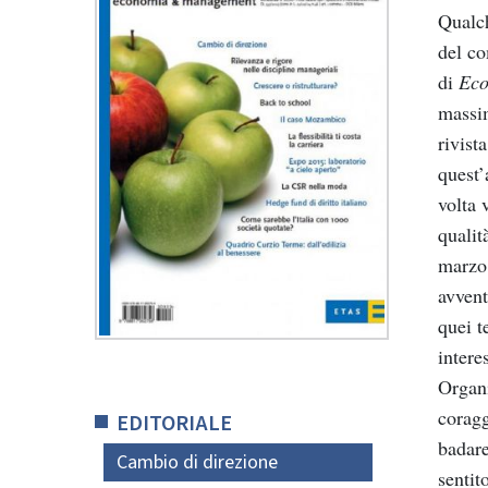
Qualc
del
co
di
Ec
massi
rivista
quest’
volta
qualit
marzo
avvent
quei
t
intere
Organ
coragg
EDITORIALE
badar
Cambio di direzione
sentit