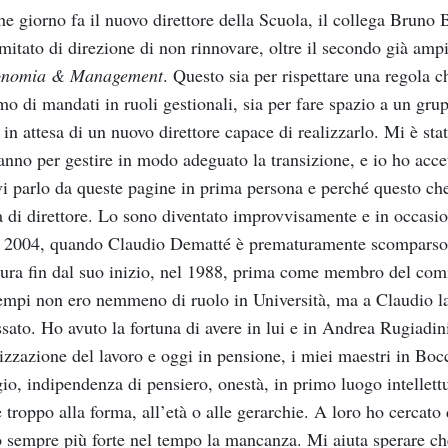
he
giorno
fa
il
nuovo
direttore
della
Scuola,
il
collega
Bruno
mit
ato
di
direzione
di
non
rinnov
are,
o
ltre
il
secon
do
già
amp
onomia
&
Management
.
Questo
sia
per
rispet
tare
una
regola
c
mo
di
mandati
in
ruoli
gestionali,
sia
per
fare
spazio
a
un
gru
in
attesa
di
un
nuovo
direttore
capace
di
realizzarlo.
Mi
è
st
a
anno
per
gestire
in
modo
adeguato
la
transizione,
e
io
ho
acce
vi
parlo
da
queste
pagine
in
prima
persona
e
perché
questo
ch
à
di
di
rettore.
Lo
sono
diventato
improvvisamente
e
in
occasio
 2004,
quando
Claudio
Dematté
è
prematuramente
scomparso
ura
f
in
dal
suo
inizio,
nel
1988,
prima
come
membro
del
comi
empi
non
ero
nemmeno
di
ruolo
in
Università,
ma
a
Claudio
l
ssato.
H
o
avuto
la
fortuna
di
avere
in
lui
e
in
Andrea
Ru
giadin
izzazione
del
lavoro
e
oggi
in
pensione,
i
miei
maestri
in
Bocc
io,
indipendenza
di
pensiero,
onestà,
in
primo
luogo
intellett
e
troppo
alla
forma,
all’età
o
alle
gerarchie.
A
loro
ho
cercato
o
sempre
più
forte
nel
tempo
la
mancanza.
Mi
aiuta
sperare
ch