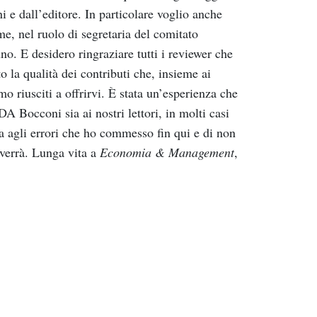
ni
e
dall’editore.
In particolare voglio anche
me,
nel
ruolo
di
segretaria
del
comitato
no.
E
desidero
ringraziare
tutti
i
reviewer
che
to
la
qualità
dei
contributi
che,
insieme
ai
amo
riusciti
a
offrirvi.
È
stata
un’esperienza
che
DA
Bocconi
sia
ai
nostri
lettori,
in
molti
casi
a
agli
errori
che
ho
commesso
f
in
qui
e
di
non
verrà.
L
unga
vita
a
Economia
&
M
anagement
,