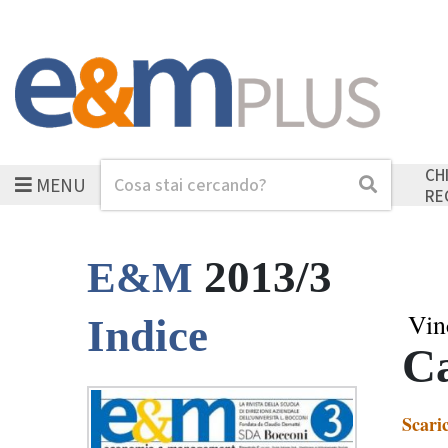
CH
MENU
Cerca
Cerca
RE
2013/3
E&M
Vin
Indice
Ca
Scari