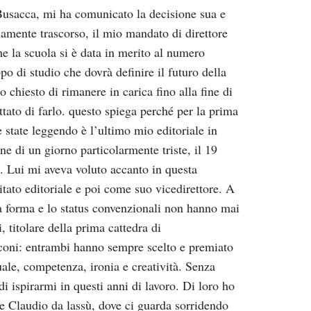
Busacca,
mi
ha
co
munica
to
la
decisione
sua
e
iamente
trascorso,
il
mio
manda
to
di
direttore
he
la
scuola
si
è
data
in
merito
al
nu
mero
ppo
di
studio
che
dovrà
definire
il
futuro
della
to
chiesto
di
rimanere
in
carica
fino
alla
fine
di
ttato
di
farlo.
questo
spiega
perché
per
la
prima
e
state
leggendo
è
l’ultimo
mio
editoriale
in
ne di un giorno particolarmente triste,
il
19
.
L
ui
mi
aveva
voluto
accanto
in
questa
tato
editoriale
e
poi
come
suo
vicedirettore.
A
a
forma
e
lo
status
convenzionali
non
hanno
mai
i,
titolare
della
prima
cattedra
di
oni:
entrambi
hanno
sempre
scelto
e
premiato
ua
le,
competenza,
ironia
e
creatività.
S
enza
di
ispirarmi
in
questi
anni
di
lavoro.
Di
loro
ho
e
Claudio
da
lassù,
dove
ci
guarda
sorridendo