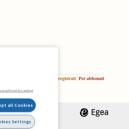
Accedi
Per registrati
Per abbonati
Legenda:
nue without Accepting
ept all Cookies
kies Settings