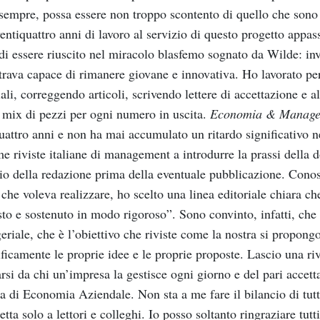
sempre, possa
essere non
troppo scontento
di quello
che
sono
entiquattro anni
di
lavoro al servizio
di
questo
progetto
appas
di
essere
riuscito
nel
miracolo
blasfemo
sognato
da
Wilde:
in
trava
capace
di
rimanere
giovane
e
innovativa.
H
o
lavo
rato
pe
ali,
correggendo
articoli,
scrivendo
lettere
di
accet
tazione
e
al
mix
di
pezzi
per
ogni
numero
in
uscita.
Economia &
M
anag
uattro
anni
e
non
ha
mai
accumulato
un
ritardo
signif
cativo
n
me
riviste
italiane
di
management
a
introdurre
la
prassi
della
d
io
della
redazione
prima
della
eventuale
pubblicazione.
Cono
che
voleva
realizzare,
ho
scelto
una
linea
editoriale
chiara
ch
sto
e
sostenuto
in
modo
rigoroso
”.
Sono
convinto,
infatti,
che
eriale,
che
è
l
’obiettivo
che
riviste
come
la
nostra
si
propongo
ificamente
le
proprie
idee
e
le
proprie
proposte.
Lascio
una
ri
rsi
da
chi
un’impresa
la
gestisce
ogni
giorno
e
del
pari
ac
cett
na
di
Economia
Aziendale.
Non
sta
a
me
fare
il
bilancio
di
tut
etta
solo
a
lettori
e
colleghi.
Io
posso
soltanto
ringraziare
tutti