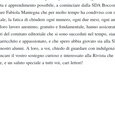
ta
e
apprendimento
possibile,
a
cominciare
dalla
SDA Bocco
are
Fabiola
Mantegna
che
per
molto
tempo
ha
condiviso
con
iale,
la
fatica
di
chiudere
ogni
numero,
ogni
due
mesi,
ogni
an
loro
lavoro
anonimo,
gratuito
e
fondamentale,
hanno
assicura
ri
del
comitato
editoriale
che
si
sono
succeduti
nel
tempo,
si
arricchito
e
appassionato,
e
che
spero
abbia
giova
to
sia
alla
S
nostri
alunni.
A
loro,
a
voi,
chiedo
di
guardare
con
indulgenz
ncare
il
vostro
sostegno
curioso
e
interessato
alla
Rivista
che
e,
e
un
saluto
speciale
a
tutti
voi,
cari
lettori!