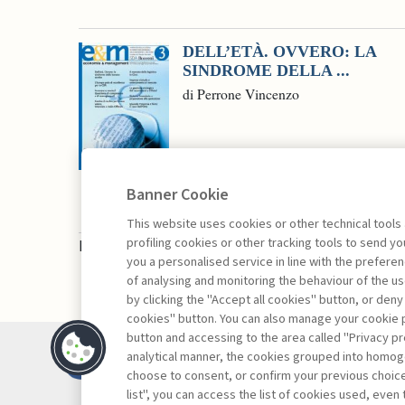
DELL’ETÀ. OVVERO: LA
SINDROME DELLA ...
di Perrone Vincenzo
Banner Cookie
This website uses cookies or other technical tools
profiling cookies or other tracking tools to send 
La consultazione dei libri è riservata esclusivam
you a personalised service in line with the prefer
of analysing and monitoring the behaviour of the us
by clicking the "Accept all cookies" button, or deny
cookies" button. You can also manage your cookie p
button and accessing to the area called "Privacy pr
Contatti
analytical manner, the cookies grouped into homog
Abbonamenti
choose to consent, or confirm your previous choices.
list", you can access the list of cookies used, even 
Archivio rubriche