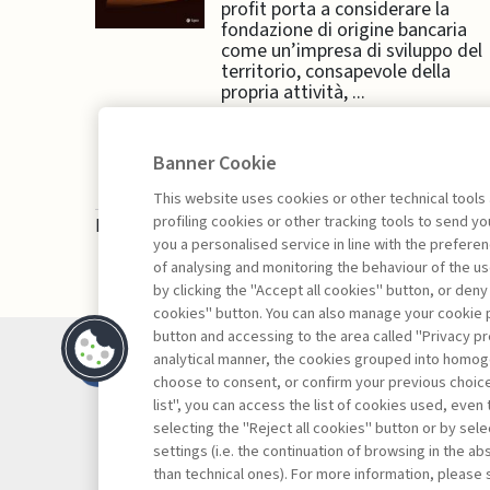
profit porta a considerare la
fondazione di origine bancaria
come un’impresa di sviluppo del
territorio, consapevole della
propria attività, ...
Banner Cookie
This website uses cookies or other technical tools
profiling cookies or other tracking tools to send 
La consultazione dei libri è riservata esclusivam
you a personalised service in line with the prefer
of analysing and monitoring the behaviour of the us
by clicking the "Accept all cookies" button, or deny
cookies" button. You can also manage your cookie p
button and accessing to the area called "Privacy pr
Contatti
analytical manner, the cookies grouped into homog
Abbonamenti
choose to consent, or confirm your previous choices.
list", you can access the list of cookies used, even 
Archivio rubriche
selecting the "Reject all cookies" button or by selec
Privacy
settings (i.e. the continuation of browsing in the a
Cookie policy
than technical ones). For more information, please 