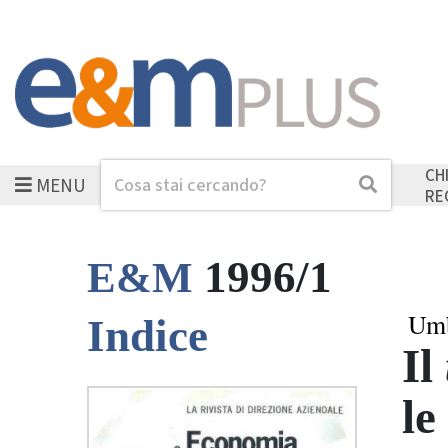
CH
MENU
Cerca
Cerca
RE
1996/1
E&M
Umb
Indice
Il
le