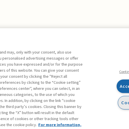
 and may, only with your consent, also use
you personalised advertising messages or offer
ente agli abbonati Premium
ences you have expressed and/or for the purpose
ers of this website. You can give your consent
Conti
 your consent by clicking the "Reject all
references by clicking to the “Cookie setting”
Acc
eferences center", where you can select, in an
Facebook
Twitter
Linkedin
Feeds
eneous categories, to the use of which you
 In addition, by clicking on the link "cookie
Coo
the third party’s cookies. Closing this banner by
ting the “X” button will result in the default
bsence of cookies or other tracking tools other
see the cookie policy.
For more information,