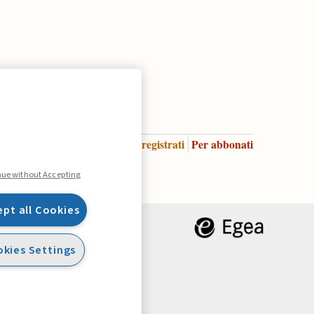
Accedi
Per registrati
Per abbonati
Legenda:
nue without Accepting
ept all Cookies
kies Settings