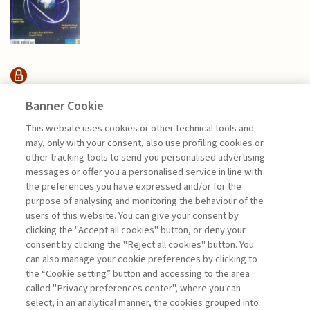
SUSTAINABILITY
Banner Cookie
This website uses cookies or other technical tools and
may, only with your consent, also use profiling cookies or
ESSERE O NON ESSERE: LA
other tracking tools to send you personalised advertising
SOSTENIBILITÀ ...
messages or offer you a personalised service in line with
di Sylvie Goulard, Francesco Perrini, Stefano
the preferences you have expressed and/or for the
Pogutz
purpose of analysing and monitoring the behaviour of the
users of this website. You can give your consent by
clicking the "Accept all cookies" button, or deny your
consent by clicking the "Reject all cookies" button. You
La consultazione dei libri è riservata esclusivamente
can also manage your cookie preferences by clicking to
agli abbonati Premium
the “Cookie setting” button and accessing to the area
called "Privacy preferences center", where you can
Accedi
Per registrati
Per abbonati
Legenda:
select, in an analytical manner, the cookies grouped into