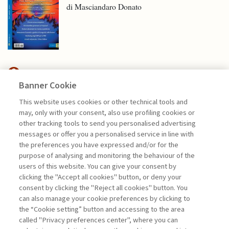
di Masciandaro Donato
Banner Cookie
ECONOMIA & MERCATI
This website uses cookies or other technical tools and
may, only with your consent, also use profiling cookies or
LA SCRIVANIA DELLO STUDIO
other tracking tools to send you personalised advertising
OVALE E I ...
messages or offer you a personalised service in line with
the preferences you have expressed and/or for the
di Gianmarco Ottaviano
purpose of analysing and monitoring the behaviour of the
users of this website. You can give your consent by
clicking the "Accept all cookies" button, or deny your
consent by clicking the "Reject all cookies" button. You
La consultazione dei libri è riservata esclusivamente
can also manage your cookie preferences by clicking to
agli abbonati Premium
the “Cookie setting” button and accessing to the area
called "Privacy preferences center", where you can
Accedi
Per registrati
Per abbonati
Legenda: