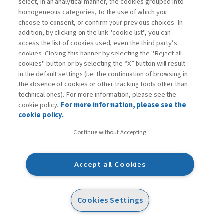
select, in an analytical manner, the cookies grouped into
homogeneous categories, to the use of which you
choose to consent, or confirm your previous choices. In
addition, by clicking on the link "cookie list", you can
access the list of cookies used, even the third party’s
cookies. Closing this banner by selecting the "Reject all
cookies" button or by selecting the “X” button will result
in the default settings (i.e. the continuation of browsing in
Contatti
the absence of cookies or other tracking tools other than
Abbonamenti
technical ones). For more information, please see the
Archivio rubriche
cookie policy.
For more information, please see the
Privacy
cookie policy.
Cookie policy
Continue without Accepting
Whistleblowing
Dichiarazione di accessibilità
Accept all Cookies
Mappa del sito
Facebook
Twitter
Linkedin
Feeds
Cookies Settings