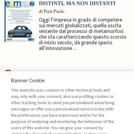
DISTINTI, MA NON DISTANTI
di Preti Paolo
Oggi l’impresa in grado di competere
sui mercati globalizzati, quella uscita
vincente dal processo di metamorfosi
che sta caratterizzando questo scorcio
di inizio secolo, dà grande spazio
all’innovazione ...
Banner Cookie
MANAGEMENT TIPS
This website uses cookies or other technical tools and
may, only with your consent, also use profiling cookies or
GEOPOLITICA: UN ASSET PER LE
other tracking tools to send you personalised advertising
IMPRESE ...
messages or offer you a personalised service in line with
the preferences you have expressed and/or for the
di Marco Valigi
purpose of analysing and monitoring the behaviour of the
users of this website. You can give your consent by