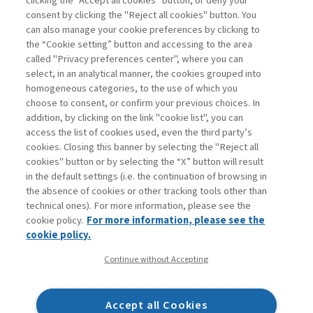
clicking the "Accept all cookies" button, or deny your
consent by clicking the "Reject all cookies" button. You
La consultazione dei libri è riservata esclusivamente
can also manage your cookie preferences by clicking to
agli abbonati Premium
the “Cookie setting” button and accessing to the area
called "Privacy preferences center", where you can
Accedi
Per registrati
Per abbonati
Legenda:
select, in an analytical manner, the cookies grouped into
homogeneous categories, to the use of which you
choose to consent, or confirm your previous choices. In
addition, by clicking on the link "cookie list", you can
access the list of cookies used, even the third party’s
cookies. Closing this banner by selecting the "Reject all
cookies" button or by selecting the “X” button will result
in the default settings (i.e. the continuation of browsing in
Contatti
the absence of cookies or other tracking tools other than
Abbonamenti
technical ones). For more information, please see the
Archivio rubriche
cookie policy.
For more information, please see the
Privacy
cookie policy.
Cookie policy
Continue without Accepting
Whistleblowing
Dichiarazione di accessibilità
Accept all Cookies
Mappa del sito