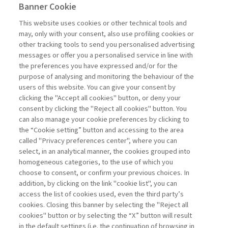
Banner Cookie
HIGHLIGHTS
This website uses cookies or other technical tools and
may, only with your consent, also use profiling cookies or
LA FEDELTÀ DEI CLIENTI COME
other tracking tools to send you personalised advertising
LEVA STRATEGICA ...
messages or offer you a personalised service in line with
the preferences you have expressed and/or for the
di Bruno Busacca, Giuseppe Bertoli
purpose of analysing and monitoring the behaviour of the
users of this website. You can give your consent by
clicking the "Accept all cookies" button, or deny your
consent by clicking the "Reject all cookies" button. You
La consultazione dei libri è riservata esclusivamente
can also manage your cookie preferences by clicking to
agli abbonati Premium
the “Cookie setting” button and accessing to the area
called "Privacy preferences center", where you can
Accedi
Per registrati
Per abbonati
Legenda:
select, in an analytical manner, the cookies grouped into
homogeneous categories, to the use of which you
choose to consent, or confirm your previous choices. In
addition, by clicking on the link "cookie list", you can
access the list of cookies used, even the third party’s
cookies. Closing this banner by selecting the "Reject all
cookies" button or by selecting the “X” button will result
in the default settings (i.e. the continuation of browsing in