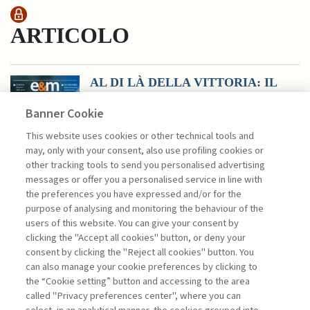
ARTICOLO
AL DI LÀ DELLA VITTORIA: IL
FAN ENGAGEMENT ...
Banner Cookie
di Antonelli Luca, Raccagni Deborah
Il 15 maggio 2020, durante la prima fase
This website uses cookies or other technical tools and
della pandemia dovuta al Covid-19, la
may, only with your consent, also use profiling cookies or
Bundesliga, uno dei maggiori
other tracking tools to send you personalised advertising
campionati europei di calcio, ripartiva
messages or offer you a personalised service in line with
ufficialmente con nuovi protocolli, con
the preferences you have expressed and/or for the
nuove regole ...
purpose of analysing and monitoring the behaviour of the
users of this website. You can give your consent by
clicking the "Accept all cookies" button, or deny your
consent by clicking the "Reject all cookies" button. You
La consultazione dei libri è riservata esclusivamente
can also manage your cookie preferences by clicking to
agli abbonati Premium
the “Cookie setting” button and accessing to the area
called "Privacy preferences center", where you can
Accedi
Per registrati
Per abbonati
Legenda: