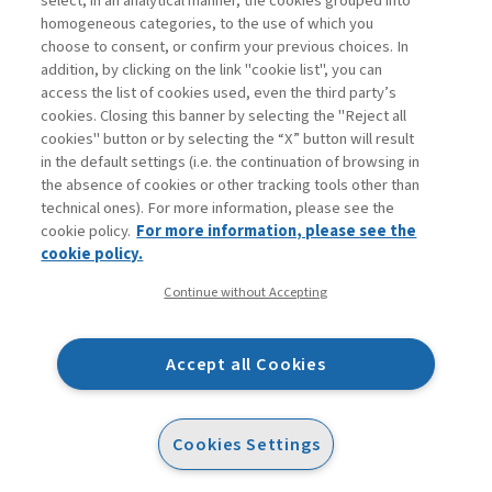
select, in an analytical manner, the cookies grouped into
homogeneous categories, to the use of which you
choose to consent, or confirm your previous choices. In
addition, by clicking on the link "cookie list", you can
access the list of cookies used, even the third party’s
cookies. Closing this banner by selecting the "Reject all
cookies" button or by selecting the “X” button will result
in the default settings (i.e. the continuation of browsing in
Contatti
the absence of cookies or other tracking tools other than
Abbonamenti
technical ones). For more information, please see the
Archivio rubriche
cookie policy.
For more information, please see the
Privacy
cookie policy.
Cookie policy
Continue without Accepting
Whistleblowing
Dichiarazione di accessibilità
Accept all Cookies
Mappa del sito
Facebook
Twitter
Linkedin
Feeds
Cookies Settings