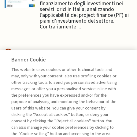
finanziamento degli investimenti nei
servizi idrici in Italia, analizzando
l’applicabilità del project finance (PF) ai
piani d’investimento del settore.
Contrariamente ...
Banner Cookie
ECONOMIA & MERCATI
This website uses cookies or other technical tools and
may, only with your consent, also use profiling cookies or
other tracking tools to send you personalised advertising
SANZIONI OCCIDENTALI E
messages or offer you a personalised service in line with
RESILIENZA DELLA ...
the preferences you have expressed and/or for the
di Gianmarco Ottaviano
purpose of analysing and monitoring the behaviour of the
users of this website. You can give your consent by
clicking the "Accept all cookies" button, or deny your
consent by clicking the "Reject all cookies" button. You
La consultazione dei libri è riservata esclusivamente
can also manage your cookie preferences by clicking to
agli abbonati Premium
the “Cookie setting” button and accessing to the area