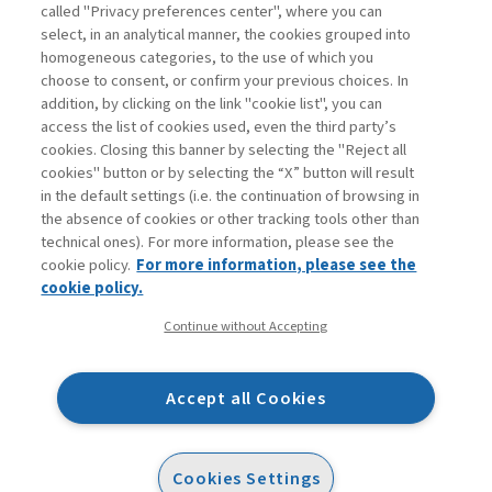
called "Privacy preferences center", where you can
Accedi
Per registrati
Per abbonati
Legenda:
select, in an analytical manner, the cookies grouped into
homogeneous categories, to the use of which you
choose to consent, or confirm your previous choices. In
addition, by clicking on the link "cookie list", you can
access the list of cookies used, even the third party’s
cookies. Closing this banner by selecting the "Reject all
cookies" button or by selecting the “X” button will result
in the default settings (i.e. the continuation of browsing in
Contatti
the absence of cookies or other tracking tools other than
Abbonamenti
technical ones). For more information, please see the
Archivio rubriche
cookie policy.
For more information, please see the
Privacy
cookie policy.
Cookie policy
Continue without Accepting
Whistleblowing
Dichiarazione di accessibilità
Accept all Cookies
Mappa del sito
Facebook
Twitter
Linkedin
Feeds
Cookies Settings