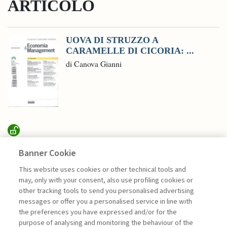
ARTICOLO
UOVA DI STRUZZO A
CARAMELLE DI CICORIA: ...
di Canova Gianni
SUSTAINABILITY
Banner Cookie
This website uses cookies or other technical tools and
may, only with your consent, also use profiling cookies or
RICERCA, CONDIVISIONE E
other tracking tools to send you personalised advertising
IMPATTO PER ...
messages or offer you a personalised service in line with
di Sylvie Goulard, Francesco Perrini, Stefano
the preferences you have expressed and/or for the
Pogutz
purpose of analysing and monitoring the behaviour of the