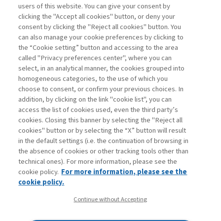
users of this website. You can give your consent by
clicking the "Accept all cookies" button, or deny your
consent by clicking the "Reject all cookies" button. You
La consultazione dei libri è riservata esclusivamente
can also manage your cookie preferences by clicking to
agli abbonati Premium
the “Cookie setting” button and accessing to the area
called "Privacy preferences center", where you can
Accedi
Per registrati
Per abbonati
Legenda:
select, in an analytical manner, the cookies grouped into
homogeneous categories, to the use of which you
choose to consent, or confirm your previous choices. In
addition, by clicking on the link "cookie list", you can
access the list of cookies used, even the third party’s
cookies. Closing this banner by selecting the "Reject all
cookies" button or by selecting the “X” button will result
in the default settings (i.e. the continuation of browsing in
Contatti
the absence of cookies or other tracking tools other than
Abbonamenti
technical ones). For more information, please see the
Archivio rubriche
cookie policy.
For more information, please see the
Privacy
cookie policy.
Cookie policy
Continue without Accepting
Whistleblowing
Dichiarazione di accessibilità