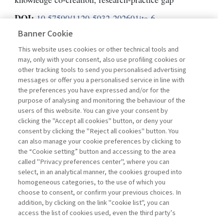
DOI:
10.57590/1120-5032-202601ita-6
Banner Cookie
Pagine
38-57
This website uses cookies or other technical tools and
may, only with your consent, also use profiling cookies or
L'ACCESSO A QUESTO
other tracking tools to send you personalised advertising
messages or offer you a personalised service in line with
CONTENUTO E' RISERVATO AGLI
the preferences you have expressed and/or for the
purpose of analysing and monitoring the behaviour of the
UTENTI ABBONATI
users of this website. You can give your consent by
clicking the "Accept all cookies" button, or deny your
consent by clicking the "Reject all cookies" button. You
ESEGUI L'ACCESSO
Sei abbonato?
oppure
can also manage your cookie preferences by clicking to
ABBONATI
.
the “Cookie setting” button and accessing to the area
called "Privacy preferences center", where you can
select, in an analytical manner, the cookies grouped into
homogeneous categories, to the use of which you
choose to consent, or confirm your previous choices. In
addition, by clicking on the link "cookie list", you can
access the list of cookies used, even the third party’s