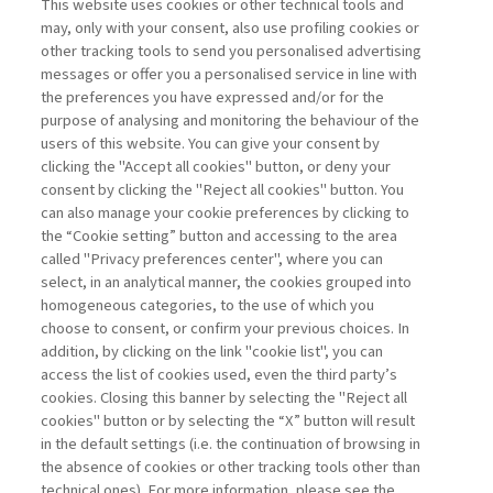
This website uses cookies or other technical tools and
may, only with your consent, also use profiling cookies or
LA FEDELTÀ DEI CLIENTI COME
other tracking tools to send you personalised advertising
LEVA STRATEGICA ...
messages or offer you a personalised service in line with
the preferences you have expressed and/or for the
di Bruno Busacca, Giuseppe Bertoli
purpose of analysing and monitoring the behaviour of the
users of this website. You can give your consent by
clicking the "Accept all cookies" button, or deny your
consent by clicking the "Reject all cookies" button. You
La consultazione dei libri è riservata esclusivamente
can also manage your cookie preferences by clicking to
agli abbonati Premium
the “Cookie setting” button and accessing to the area
called "Privacy preferences center", where you can
Accedi
Per registrati
Per abbonati
Legenda:
select, in an analytical manner, the cookies grouped into
homogeneous categories, to the use of which you
choose to consent, or confirm your previous choices. In
addition, by clicking on the link "cookie list", you can
access the list of cookies used, even the third party’s
cookies. Closing this banner by selecting the "Reject all
cookies" button or by selecting the “X” button will result
in the default settings (i.e. the continuation of browsing in
Contatti
the absence of cookies or other tracking tools other than
Abbonamenti
technical ones). For more information, please see the