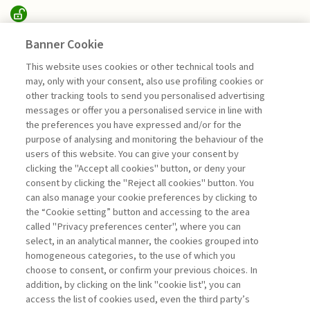
SUSTAINABILITY
Banner Cookie
This website uses cookies or other technical tools and
may, only with your consent, also use profiling cookies or
RICERCA, CONDIVISIONE E
other tracking tools to send you personalised advertising
IMPATTO PER ...
messages or offer you a personalised service in line with
di Sylvie Goulard, Francesco Perrini, Stefano
the preferences you have expressed and/or for the
Pogutz
purpose of analysing and monitoring the behaviour of the
users of this website. You can give your consent by
clicking the "Accept all cookies" button, or deny your
consent by clicking the "Reject all cookies" button. You
La consultazione dei libri è riservata esclusivamente
can also manage your cookie preferences by clicking to
agli abbonati Premium
the “Cookie setting” button and accessing to the area
called "Privacy preferences center", where you can
Accedi
Per registrati
Per abbonati
Legenda:
select, in an analytical manner, the cookies grouped into
homogeneous categories, to the use of which you
choose to consent, or confirm your previous choices. In
addition, by clicking on the link "cookie list", you can
access the list of cookies used, even the third party’s