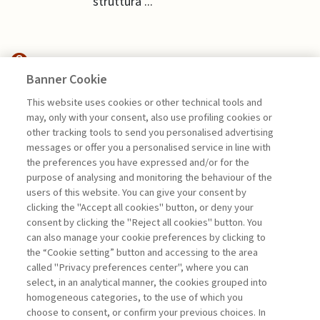
struttura ...
Banner Cookie
HIGHLIGHTS
This website uses cookies or other technical tools and
may, only with your consent, also use profiling cookies or
INTELLIGENZA ARTIFICIALE E IL
other tracking tools to send you personalised advertising
LATO ...
messages or offer you a personalised service in line with
the preferences you have expressed and/or for the
di Giuliana Bensa, Giovanni Fattore
purpose of analysing and monitoring the behaviour of the
users of this website. You can give your consent by
clicking the "Accept all cookies" button, or deny your
consent by clicking the "Reject all cookies" button. You
La consultazione dei libri è riservata esclusivamente
can also manage your cookie preferences by clicking to
agli abbonati Premium
the “Cookie setting” button and accessing to the area
called "Privacy preferences center", where you can
Accedi
Per registrati
Per abbonati
Legenda:
select, in an analytical manner, the cookies grouped into
homogeneous categories, to the use of which you
choose to consent, or confirm your previous choices. In