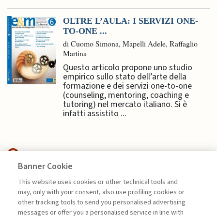
OLTRE L’AULA: I SERVIZI ONE-
TO-ONE ...
di Cuomo Simona, Mapelli Adele, Raffaglio
Martina
Questo articolo propone uno studio
empirico sullo stato dell’arte della
formazione e dei servizi one-to-one
(counseling, mentoring, coaching e
tutoring) nel mercato italiano. Si è
infatti assistito ...
Banner Cookie
MANAGEMENT TIPS
This website uses cookies or other technical tools and
may, only with your consent, also use profiling cookies or
COME NEGOZIARE (CON
other tracking tools to send you personalised advertising
SUCCESSO) NEL MONDO ...
messages or offer you a personalised service in line with