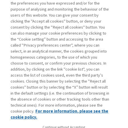
the preferences you have expressed and/or for the
di Leonardo Caporarello
purpose of analysing and monitoring the behaviour of the
users of this website. You can give your consent by
clicking the "Accept all cookies" button, or deny your
consent by clicking the "Reject all cookies" button. You
La consultazione dei libri è riservata esclusivamente
can also manage your cookie preferences by clicking to
agli abbonati Premium
the “Cookie setting” button and accessing to the area
called "Privacy preferences center", where you can
Accedi
Per registrati
Per abbonati
Legenda:
select, in an analytical manner, the cookies grouped into
homogeneous categories, to the use of which you
choose to consent, or confirm your previous choices. In
addition, by clicking on the link "cookie list", you can
access the list of cookies used, even the third party’s
cookies. Closing this banner by selecting the "Reject all
cookies" button or by selecting the “X” button will result
in the default settings (i.e. the continuation of browsing in
Contatti
the absence of cookies or other tracking tools other than
Abbonamenti
technical ones). For more information, please see the
Archivio rubriche
cookie policy.
For more information, please see the
Privacy
cookie policy.
Cookie policy
Continue without Accepting