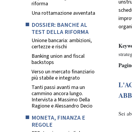
unstru
riforma
schedu
Una rottamazione avventata
improv
DOSSIER: BANCHE AL
organ
TEST DELLA RIFORMA
Unione bancaria: ambizioni,
Keywo
certezze e rischi
strate
Banking union and fiscal
backstops
Pagin
Verso un mercato finanziario
più stabile e integrato
L'A
Tanti passi avanti ma un
cammino ancora lungo.
ABB
Intervista a Massimo Della
Ragione e Alessandro Decio
Sei a
MONETA, FINANZA E
REGOLE