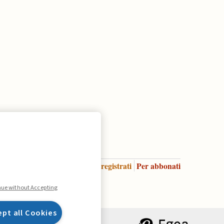
Accedi
Per registrati
Per abbonati
Legenda:
nue without Accepting
ept all Cookies