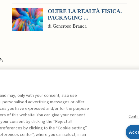
OLTRE LA REALTÀ FISICA.
PACKAGING ...
di Generoso Branca
e,
 and may, only with your consent, also use
you personalised advertising messages or offer
ente agli abbonati Premium
ences you have expressed and/or for the purpose
ers of this website. You can give your consent
Conti
 your consent by clicking the "Reject all
references by clicking to the “Cookie setting”
Acc
eferences center", where you can select, in an
Facebook
Twitter
Linkedin
Feeds