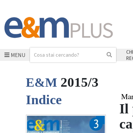
CH
MENU
Cerca
Cerca
RE
2015/3
E&M
Mar
Indice
Il
ca