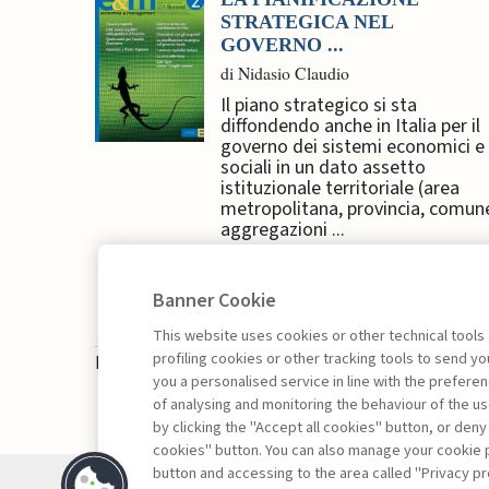
STRATEGICA NEL
GOVERNO ...
di Nidasio Claudio
Il piano strategico si sta
diffondendo anche in Italia per il
governo dei sistemi economici e
sociali in un dato assetto
istituzionale territoriale (area
metropolitana, provincia, comun
aggregazioni ...
Banner Cookie
This website uses cookies or other technical tools
profiling cookies or other tracking tools to send 
La consultazione dei libri è riservata esclusivam
you a personalised service in line with the prefer
of analysing and monitoring the behaviour of the us
by clicking the "Accept all cookies" button, or deny
cookies" button. You can also manage your cookie p
button and accessing to the area called "Privacy pr
Contatti