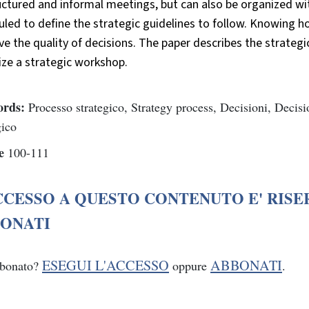
ctured and informal meetings, but can also be organized wi
led to define the strategic guidelines to follow. Knowing h
e the quality of decisions. The paper describes the strategi
ize a strategic workshop.
rds:
Processo strategico, Strategy process, Decisioni, Deci
gico
e
100-111
CCESSO A QUESTO CONTENUTO E' RISE
ONATI
ESEGUI L'ACCESSO
ABBONATI
bbonato?
oppure
.