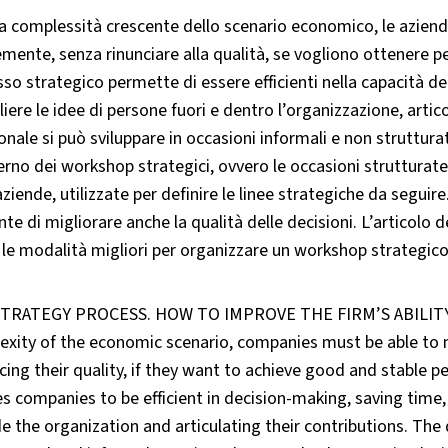
a complessità crescente dello scenario economico, le azien
mente, senza rinunciare alla qualità, se vogliono ottenere pe
so strategico permette di essere efficienti nella capacità de
liere le idee di persone fuori e dentro l’organizzazione, artico
onale si può sviluppare in occasioni informali e non struttur
terno dei workshop strategici, ovvero le occasioni struttur
aziende, utilizzate per definire le linee strategiche da segu
te di migliorare anche la qualità delle decisioni. L’articolo
 le modalità migliori per organizzare un workshop strategico
TRATEGY PROCESS. HOW TO IMPROVE THE FIRM’S ABILITY I
exity of the economic scenario, companies must be able to m
icing their quality, if they want to achieve good and stable
s companies to be efficient in decision-making, saving time
e the organization and articulating their contributions. Th