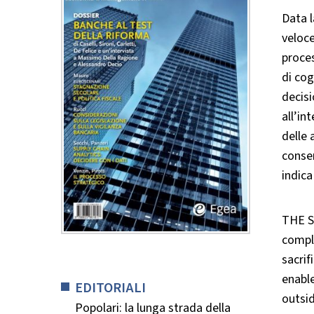
Data l
veloce
proces
di cog
decisi
all’in
delle 
consen
indica
THE S
compl
sacrif
enable
EDITORIALI
outsid
Popolari: la lunga strada della