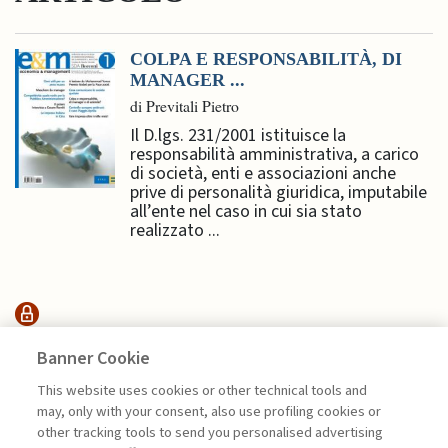
COLPA E RESPONSABILITÀ, DI
MANAGER ...
di Previtali Pietro
Il D.lgs. 231/2001 istituisce la
responsabilità amministrativa, a carico
di società, enti e associazioni anche
prive di personalità giuridica, imputabile
all’ente nel caso in cui sia stato
realizzato ...
SUSTAINABILITY
Banner Cookie
This website uses cookies or other technical tools and
may, only with your consent, also use profiling cookies or
ESSERE O NON ESSERE: LA
other tracking tools to send you personalised advertising
SOSTENIBILITÀ ...