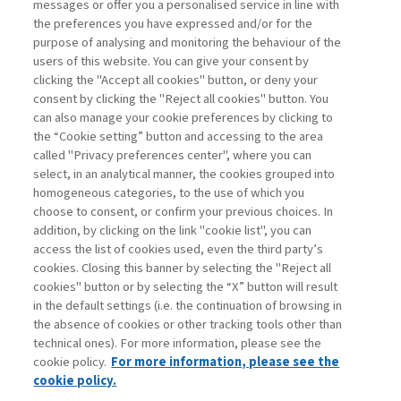
messages or offer you a personalised service in line with
di Sylvie Goulard, Francesco Perrini, Stefano
the preferences you have expressed and/or for the
Pogutz
purpose of analysing and monitoring the behaviour of the
users of this website. You can give your consent by
clicking the "Accept all cookies" button, or deny your
consent by clicking the "Reject all cookies" button. You
La consultazione dei libri è riservata esclusivamente
can also manage your cookie preferences by clicking to
agli abbonati Premium
the “Cookie setting” button and accessing to the area
called "Privacy preferences center", where you can
Accedi
Per registrati
Per abbonati
Legenda:
select, in an analytical manner, the cookies grouped into
homogeneous categories, to the use of which you
choose to consent, or confirm your previous choices. In
addition, by clicking on the link "cookie list", you can
access the list of cookies used, even the third party’s
cookies. Closing this banner by selecting the "Reject all
cookies" button or by selecting the “X” button will result
in the default settings (i.e. the continuation of browsing in
Contatti
the absence of cookies or other tracking tools other than
Abbonamenti
technical ones). For more information, please see the
Archivio rubriche
cookie policy.
For more information, please see the
Privacy
cookie policy.