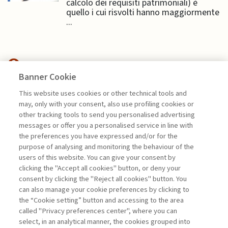
calcolo dei requisiti patrimoniali) è
quello i cui risvolti hanno maggiormente
...
Banner Cookie
ECONOMIA & MERCATI
This website uses cookies or other technical tools and
may, only with your consent, also use profiling cookies or
SANZIONI OCCIDENTALI E
other tracking tools to send you personalised advertising
RESILIENZA DELLA ...
messages or offer you a personalised service in line with
the preferences you have expressed and/or for the
di Gianmarco Ottaviano
purpose of analysing and monitoring the behaviour of the
users of this website. You can give your consent by
clicking the "Accept all cookies" button, or deny your
consent by clicking the "Reject all cookies" button. You
La consultazione dei libri è riservata esclusivamente
can also manage your cookie preferences by clicking to
agli abbonati Premium
the “Cookie setting” button and accessing to the area
called "Privacy preferences center", where you can
Accedi
Per registrati
Per abbonati
Legenda:
select, in an analytical manner, the cookies grouped into