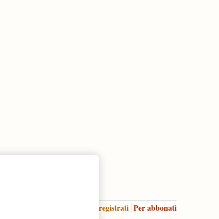
Accedi
Per registrati
Per abbonati
Legenda: