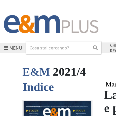
CH
MENU
Cerca
Cerca
RE
2021/4
E&M
Mar
Indice
La
e 