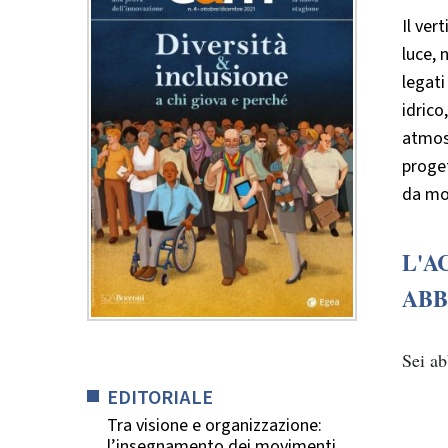
Il ver
luce, 
legati
idrico
atmosf
proget
da mol
L'A
ABB
Sei a
EDITORIALE
Tra visione e organizzazione:
l’insegnamento dei movimenti