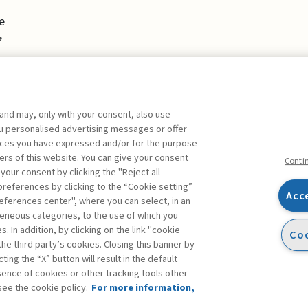
e
,
 and may, only with your consent, also use
you personalised advertising messages or offer
ente agli abbonati Premium
ences you have expressed and/or for the purpose
ers of this website. You can give your consent
Conti
 your consent by clicking the "Reject all
references by clicking to the “Cookie setting”
Acc
eferences center", where you can select, in an
Facebook
Twitter
Linkedin
Feeds
eneous categories, to the use of which you
 In addition, by clicking on the link "cookie
Coo
the third party’s cookies. Closing this banner by
ting the “X” button will result in the default
bsence of cookies or other tracking tools other
see the cookie policy.
For more information,