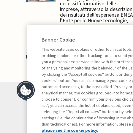
necessità formative delle
imprese, attraverso la descrizion
dei risultati dell’esperienza ENEA
l’Ente per le Nuove tecnologie, ...
Banner Cookie
This website uses cookies or other technical tools
profiling cookies or other tracking tools to send 
La consultazione dei libri è riservata esclusivam
you a personalised service in line with the prefer
of analysing and monitoring the behaviour of the us
by clicking the "Accept all cookies" button, or deny
cookies" button. You can also manage your cookie p
button and accessing to the area called "Privacy pr
Contatti
analytical manner, the cookies grouped into homog
Abbonamenti
choose to consent, or confirm your previous choices.
list", you can access the list of cookies used, even 
Archivio rubriche
selecting the "Reject all cookies" button or by selec
Privacy
settings (i.e. the continuation of browsing in the a
Cookie policy
than technical ones). For more information, please 
Whistleblowing
please see the cookie policy.