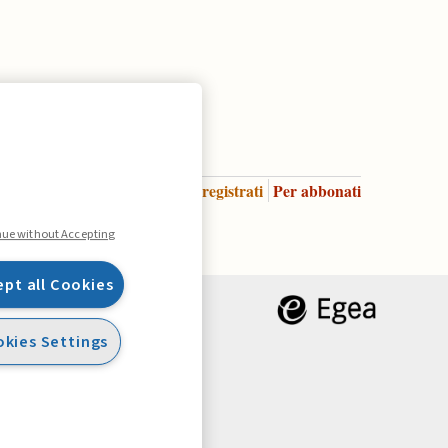
Accedi
Per registrati
Per abbonati
Legenda:
nue without Accepting
ept all Cookies
kies Settings