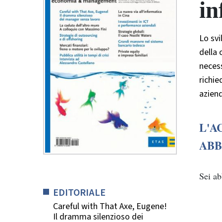
in
Lo svi
della 
necess
richie
aziend
L'A
ABB
Sei a
EDITORIALE
Careful with That Axe, Eugene!
Il dramma silenzioso dei