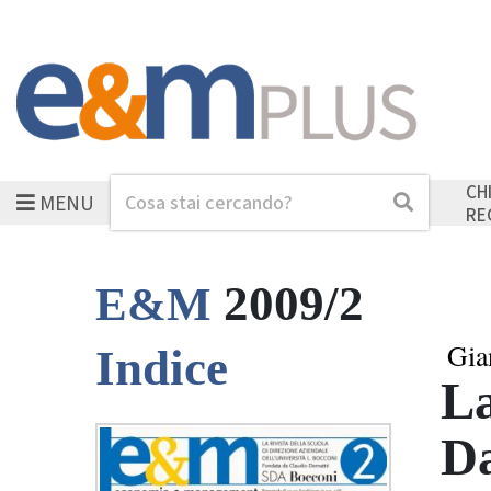
CH
MENU
Cerca
Cerca
RE
2009/2
E&M
Gia
Indice
La
Da