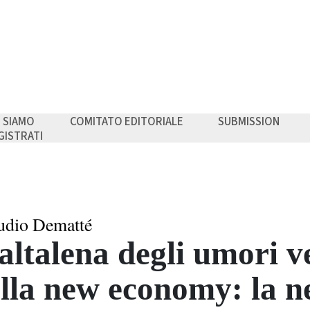
I SIAMO
COMITATO EDITORIALE
SUBMISSION
GISTRATI
udio Dematté
altalena degli umori v
lla new economy: la ne