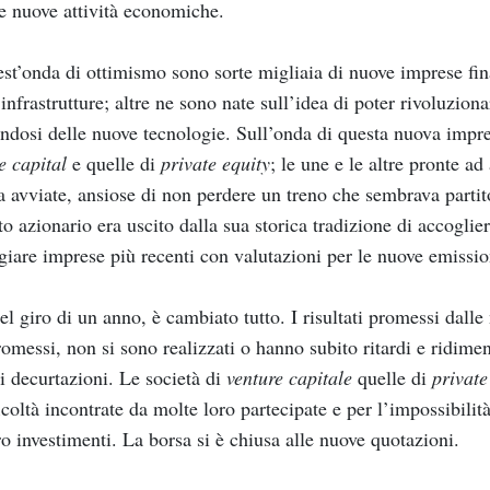
e nuove attività economiche.
st’onda di ottimismo sono sorte migliaia di nuove imprese final
infrastrutture; altre ne sono nate sull’idea di poter rivoluzion
ndosi delle nuove tecnologie. Sull’onda di questa nuova imprend
e capital
e quelle di
private equity
; le une e le altre pronte a
 avviate, ansiose di non perdere un treno che sembrava partito
o azionario era uscito dalla sua storica tradizione di accogli
iare imprese più recenti con valutazioni per le nuove emissio
el giro di un anno, è cambiato tutto. I risultati promessi dall
omessi, non si sono realizzati o hanno subito ritardi e ridime
i decurtazioni. Le società di
venture capitale
quelle di
private
ficoltà incontrate da molte loro partecipate e per l’impossibil
ro investimenti. La borsa si è chiusa alle nuove quotazioni.