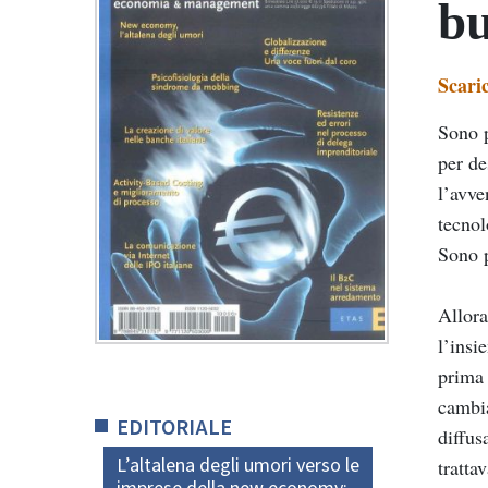
bu
Scari
Sono p
per de
l’avve
tecnol
Sono p
Allora
l’insi
prima 
cambia
EDITORIALE
diffus
L’altalena degli umori verso le
tratta