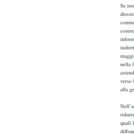
Se non
direzi
cominc
costru
inform
indire
maggio
nella 
aziend
verso 
alla g
Nell’a
ridurr
quali 
diffon