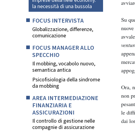
imprese della new economy:
avviar
la necessità di una bussola
Su que
FOCUS INTERVISTA
nuove 
Globalizzazione, differenze,
comunicazione
avvale
ventur
FOCUS MANAGER ALLO
appena
SPECCHIO
mercat
Il mobbing, vocabolo nuovo,
semantica antica
appogg
Psicofisiologia della sindrome
da mobbing
Ora, n
non pr
AREA INTERMEDIAZIONE
pesant
FINANZIARIA E
ASSICURAZIONI
le dif
dai lo
Il controllo di gestione nelle
compagnie di assicurazione