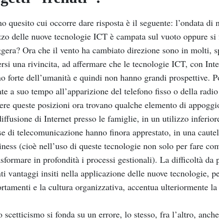
mo quesito cui occorre dare risposta è il seguente: l’ondata di
izzo delle nuove tecnologie ICT è campata sul vuoto oppure si 
gera? Ora che il vento ha cambiato direzione sono in molti, spe
rsi una rivincita, ad affermare che le tecnologie ICT, con Int
o forte dell’umanità e quindi non hanno grandi prospettive. P
te a suo tempo all’apparizione del telefono fisso o della radio
ere queste posizioni ora trovano qualche elemento di appoggio
diffusione di Internet presso le famiglie, in un utilizzo inferior
e di telecomunicazione hanno finora apprestato, in una cautel
iness (cioè nell’uso di queste tecnologie non solo per fare com
asformare in profondità i processi gestionali). La difficoltà da 
ti vantaggi insiti nella applicazione delle nuove tecnologie, p
tamenti e la cultura organizzativa, accentua ulteriormente la 
 scetticismo si fonda su un errore, lo stesso, fra l’altro, an