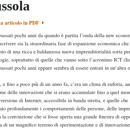
ssola
ca articolo in PDF
assati pochi anni da quando è partita l’onda della new economy
scrivere sia la straordinaria fase di espansione economica che 
nto di una ricca e baldanzosa nuova imprenditorialità sorta per
ogie, soprattutto di quelle che vanno sotto l’acronimo ICT 
assati pochi anni eppure sembra di essere entrati in un’altra e
, e fino a poco più di un anno fa, c’era un clima di euforia, an
eme delle innovazioni che si erano accumulate fino a quel mom
versione di Internet, accessibile in banda stretta, e quelle c
to profondamente i comportamenti delle persone, delle imprese 
a la convinzione che si fosse aperta una grande finestra di oppo
va di un magnifico terreno di sperimentazione e di innovazione; 