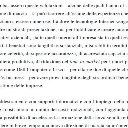
 bastassero queste valutazioni – alcune delle quali hanno di s
one di marcia – si può ricorrere all’esame delle esperienze che
iano a essere numerose. Là dove le tecnologie Internet vengo
ire un sito di presentazione, ma per fluidificare e creare autom
ativi aziendali, sia in quelli interni all’impresa sia in quelli est
tti, i benefici sono tangibili e sostanziali, misurabili in termin
re celerità, di superiore accuratezza, di accresciuta capacità d
filiera produttiva, di riduzione del
time to market
per i nuovi pr
e come Dell Computer o Cisco – per citarne due di quelle che
l’e-business – per avere prova tangibile degli straordinari ben
estione delle imprese.
ddestramento con supporti informatici e con l’impiego della r
e i costi fino a un quinto dei costi tradizionali, con l’aggiunta 
la possibilità di accelerare la formazione della forza vendita e 
dere in breve tempo una nuova direzione di marcia su un’inte