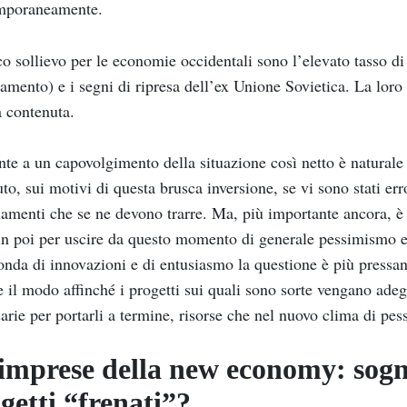
mporaneamente.
o sollievo per le economie occidentali sono l’elevato tasso di
tamento) e i segni di ripresa dell’ex Unione Sovietica. La lor
 contenuta.
nte a un capovolgimento della situazione così netto è naturale 
to, sui motivi di questa brusca inversione, se vi sono stati err
amenti che se ne devono trarre. Ma, più importante ancora, è o
in poi per uscire da questo momento di generale pessimismo e 
onda di innovazioni e di entusiasmo la questione è più pressante
e il modo affinché i progetti sui quali sono sorte vengano adegu
arie per portarli a termine, risorse che nel nuovo clima di pe
imprese della new economy: sog
getti “frenati”?