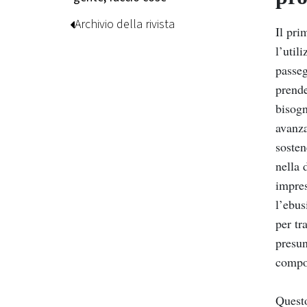
Archivio della rivista
Il pri
l’util
passeg
prende
bisogn
avanza
sosten
nella 
impres
l’ebus
per tr
presun
compor
Questo