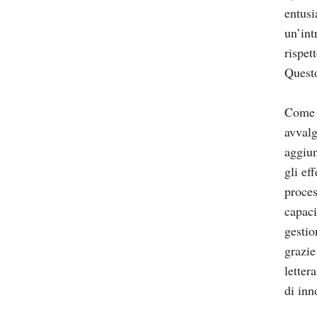
entusi
un’int
rispet
Questo
Come s
avvalg
aggiun
gli ef
proces
capaci
gestio
grazie
letter
di inn