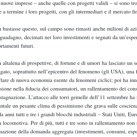
nuove imprese – anche quelle con progetti validi – si sono tr
e a termine i loro progetti, con gli intermediari e il mercato fin
 bastasse questo, sul campo sono rimasti anche milioni di azio
 guadagno, decimati nei loro investimenti e segnati da un’esp
tamenti futuri.
 altalena di prospettive, di fortune e di umori ha lasciato un
gato, soprattutto nell’epicentro del fenomeno (gli USA), una f
rlare di nuova economia esente da fenomeni ciclici; poi ha inn
sione nella fiducia dei consumatori, un rallentamento dei con
stagnazione. L’attacco alle torri gemelle dell’11 settembre ha f
ntale un pesante clima di pessimismo che grava sulle coscien
da anni tutti e tre i grandi blocchi industriali – Stati Uniti, E
a locomotiva. Per di più, tutti e tre sono in rallentamento non
mazione della domanda aggregata (investimenti, consumi, espor