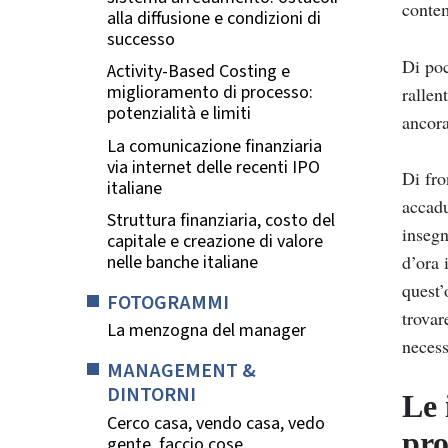
conte
alla diffusione e condizioni di
successo
Di poc
Activity-Based Costing e
miglioramento di processo:
rallen
potenzialità e limiti
ancora
La comunicazione finanziaria
via internet delle recenti IPO
Di fro
italiane
accadu
Struttura finanziaria, costo del
insegn
capitale e creazione di valore
d’ora 
nelle banche italiane
quest’
FOTOGRAMMI
trovar
La menzogna del manager
necess
MANAGEMENT &
DINTORNI
Le 
Cerco casa, vendo casa, vedo
pro
gente, faccio cose