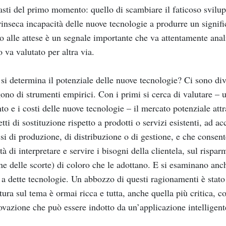
asti del primo momento: quello di scambiare il faticoso svilu
rinseca incapacità delle nuove tecnologie a produrre un signifi
to alle attese è un segnale importante che va attentamente anal
 va valutato per altra via.
i determina il potenziale delle nuove tecnologie? Ci sono divers
ono di strumenti empirici. Con i primi si cerca di valutare – u
to e i costi delle nuove tecnologie – il mercato potenziale att
fetti di sostituzione rispetto a prodotti o servizi esistenti, ad a
si di produzione, di distribuzione o di gestione, e che consente d
tà di interpretare e servire i bisogni della clientela, sul rispar
ne delle scorte) di coloro che le adottano. E si esaminano anc
 a dette tecnologie. Un abbozzo di questi ragionamenti è stato 
atura sul tema è ormai ricca e tutta, anche quella più critica, c
ovazione che può essere indotto da un’applicazione intelligente 