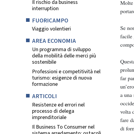
Il rischio da business
Molte 
interruption
portar
FUORICAMPO
Se non
Viaggio volentieri
facile
AREA ECONOMIA
compor
Un programma di sviluppo
della mobilità delle merci più
Questa
sostenibile
prolun
Professioni e competitività nel
turismo: esigenze di nuova
far pa
formazione
un’ero
a una 
ARTICOLI
occide
Resistenze ed errori nel
processo di delega
volta 
imprenditoriale
fare d
Il Business To Consumer nel
di for
sistema arredamento: ostacoli