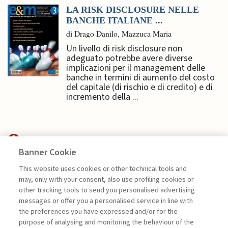
LA RISK DISCLOSURE NELLE
BANCHE ITALIANE ...
di Drago Danilo, Mazzuca Maria
Un livello di risk disclosure non
adeguato potrebbe avere diverse
implicazioni per il management delle
banche in termini di aumento del costo
del capitale (di rischio e di credito) e di
incremento della ...
Banner Cookie
ECONOMIA & MERCATI
This website uses cookies or other technical tools and
may, only with your consent, also use profiling cookies or
SANZIONI OCCIDENTALI E
other tracking tools to send you personalised advertising
RESILIENZA DELLA ...
messages or offer you a personalised service in line with
the preferences you have expressed and/or for the
di Gianmarco Ottaviano
purpose of analysing and monitoring the behaviour of the