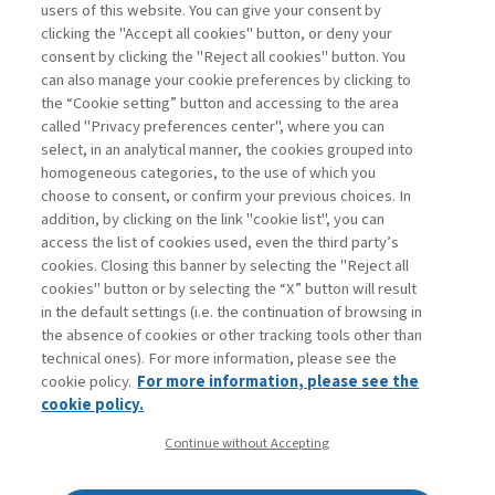
users of this website. You can give your consent by
clicking the "Accept all cookies" button, or deny your
consent by clicking the "Reject all cookies" button. You
La consultazione dei libri è riservata esclusivamente
can also manage your cookie preferences by clicking to
agli abbonati Premium
the “Cookie setting” button and accessing to the area
called "Privacy preferences center", where you can
Accedi
Per registrati
Per abbonati
Legenda:
select, in an analytical manner, the cookies grouped into
homogeneous categories, to the use of which you
choose to consent, or confirm your previous choices. In
addition, by clicking on the link "cookie list", you can
access the list of cookies used, even the third party’s
cookies. Closing this banner by selecting the "Reject all
cookies" button or by selecting the “X” button will result
in the default settings (i.e. the continuation of browsing in
Contatti
the absence of cookies or other tracking tools other than
Abbonamenti
technical ones). For more information, please see the
Archivio rubriche
cookie policy.
For more information, please see the
Privacy
cookie policy.
Cookie policy
Continue without Accepting
Whistleblowing
Dichiarazione di accessibilità