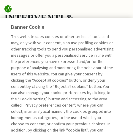
INTERVENTI &
Banner Cookie
INTERVISTE
This website uses cookies or other technical tools and
may, only with your consent, also use profiling cookies or
IMPRESE, IMPRENDITORI E
other tracking tools to send you personalised advertising
CRESCITA: LE ...
messages or offer you a personalised service in line with
the preferences you have expressed and/or for the
di Stefano Caselli
purpose of analysing and monitoring the behaviour of the
users of this website. You can give your consent by
clicking the "Accept all cookies" button, or deny your
consent by clicking the "Reject all cookies" button. You
La consultazione dei libri è riservata esclusivamente
can also manage your cookie preferences by clicking to
agli abbonati Premium
the “Cookie setting” button and accessing to the area
called "Privacy preferences center", where you can
Accedi
Per registrati
Per abbonati
Legenda:
select, in an analytical manner, the cookies grouped into
homogeneous categories, to the use of which you
choose to consent, or confirm your previous choices. In
addition, by clicking on the link "cookie list", you can