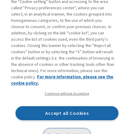
the “Cookie setting” button and accessing to the area
called "Privacy preferences center", where you can
Accedi
Per registrati
Per abbonati
Legenda:
select, in an analytical manner, the cookies grouped into
homogeneous categories, to the use of which you
choose to consent, or confirm your previous choices. In
addition, by clicking on the link "cookie list", you can
access the list of cookies used, even the third party’s
cookies. Closing this banner by selecting the "Reject all
cookies" button or by selecting the “X” button will result
in the default settings (i.e. the continuation of browsing in
Contatti
the absence of cookies or other tracking tools other than
Abbonamenti
technical ones). For more information, please see the
Archivio rubriche
cookie policy.
For more information, please see the
Privacy
cookie policy.
Cookie policy
Continue without Accepting
Whistleblowing
Dichiarazione di accessibilità
Accept all Cookies
Mappa del sito
Facebook
Twitter
Linkedin
Feeds