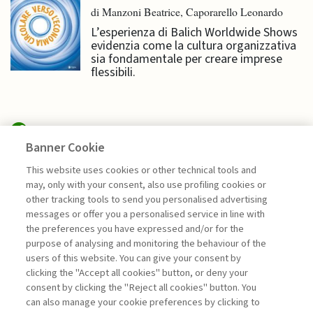
di Manzoni Beatrice, Caporarello Leonardo
L’esperienza di Balich Worldwide Shows
evidenzia come la cultura organizzativa
sia fondamentale per creare imprese
flessibili.
Banner Cookie
EDITORIALI
This website uses cookies or other technical tools and
may, only with your consent, also use profiling cookies or
other tracking tools to send you personalised advertising
LA LEADERSHIP CHE SEMINA
messages or offer you a personalised service in line with
FUTURO
the preferences you have expressed and/or for the
di Giuseppe Soda
purpose of analysing and monitoring the behaviour of the
users of this website. You can give your consent by
clicking the "Accept all cookies" button, or deny your
consent by clicking the "Reject all cookies" button. You
La consultazione dei libri è riservata esclusivamente
can also manage your cookie preferences by clicking to
agli abbonati Premium