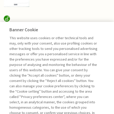
SUSTAINABILITY
Banner Cookie
This website uses cookies or other technical tools and
may, only with your consent, also use profiling cookies or
RICERCA, CONDIVISIONE E
other tracking tools to send you personalised advertising
IMPATTO PER ...
messages or offer you a personalised service in line with
di Sylvie Goulard, Francesco Perrini, Stefano
the preferences you have expressed and/or for the
Pogutz
purpose of analysing and monitoring the behaviour of the
users of this website. You can give your consent by
clicking the "Accept all cookies" button, or deny your
consent by clicking the "Reject all cookies" button. You
La consultazione dei libri è riservata esclusivamente
can also manage your cookie preferences by clicking to
agli abbonati Premium
the “Cookie setting” button and accessing to the area
called "Privacy preferences center", where you can
Accedi
Per registrati
Per abbonati
Legenda:
select, in an analytical manner, the cookies grouped into
homogeneous categories, to the use of which you
choose to consent, or confirm your previous choices. In